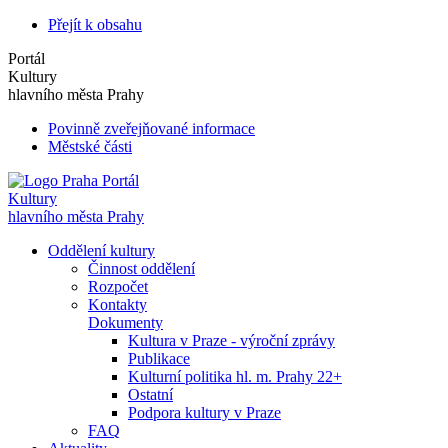
Přejít k obsahu
Portál
Kultury
hlavního města Prahy
Povinně zveřejňované informace
Městské části
Portál
Kultury
hlavního města Prahy
Oddělení kultury
Činnost oddělení
Rozpočet
Kontakty
Dokumenty
Kultura v Praze - výroční zprávy
Publikace
Kulturní politika hl. m. Prahy 22+
Ostatní
Podpora kultury v Praze
FAQ