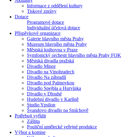
Aktuality
Informace z oddělení kultury
Tiskové zprávy
Dotace
Programové dotace
Individuální účelová dotace
Příspěvkové organizace
Galerie hlavního města Prahy
Muzeum hlavního města Prahy
Městská knihovna v Praze
Symfonický orchestr hlavního města Prahy FOK
Městská divadla pražská
Divadlo Minor
Divadlo na Vinohradech
Divadlo Na zábradlí
Divadlo pod Palmovkou
Divadlo Spejbla a Hurvínka
Divadlo v Dlouhé
Hudební divadlo v Karlíně
Studio Ypsilon
Švandovo divadlo na Smíchově
Potřebuji vyřídit
Záštita
Pouliční umělecké veřejné produkce
Výbor a komise