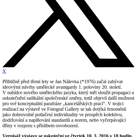
X
Přibližně před třemi lety se Jan Nálevka (*1976) začal zabývat
ideovými návrhy umělecké avantgardy 1. poloviny 20. století.
V nabídce nového uměleckého jazyka, který měl sloužit propagaci a
uskutečnění radikální společenské změny, totiž objevil další možnost
pro své konceptuální parafráze „kancelářských prací“. V trojici
realizací na výstavě ve Fotograf Gallery se tak dotýká fenoménů
jako dobrovolné potlačení individuality ve prospěch kolektivu,
dodržování a naplňování standardů a norem, nebo vyčerpávající
dřiny v rozporu s příslibem osvobození.
Vernisáž výstavy se uskuteční ve čtvrtek 10. 3. 2016 v 18 hodin.