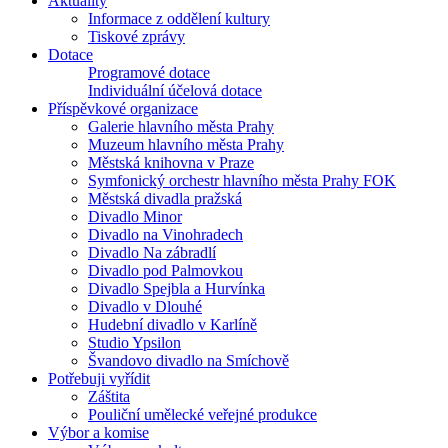
Aktuality
Informace z oddělení kultury
Tiskové zprávy
Dotace
Programové dotace
Individuální účelová dotace
Příspěvkové organizace
Galerie hlavního města Prahy
Muzeum hlavního města Prahy
Městská knihovna v Praze
Symfonický orchestr hlavního města Prahy FOK
Městská divadla pražská
Divadlo Minor
Divadlo na Vinohradech
Divadlo Na zábradlí
Divadlo pod Palmovkou
Divadlo Spejbla a Hurvínka
Divadlo v Dlouhé
Hudební divadlo v Karlíně
Studio Ypsilon
Švandovo divadlo na Smíchově
Potřebuji vyřídit
Záštita
Pouliční umělecké veřejné produkce
Výbor a komise