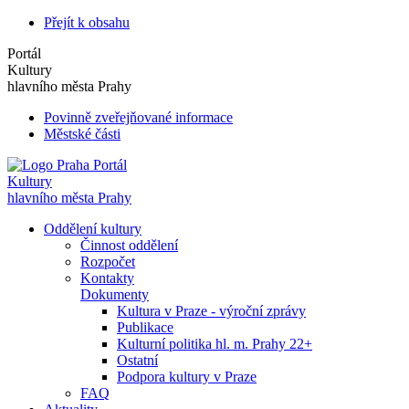
Přejít k obsahu
Portál
Kultury
hlavního města Prahy
Povinně zveřejňované informace
Městské části
Portál
Kultury
hlavního města Prahy
Oddělení kultury
Činnost oddělení
Rozpočet
Kontakty
Dokumenty
Kultura v Praze - výroční zprávy
Publikace
Kulturní politika hl. m. Prahy 22+
Ostatní
Podpora kultury v Praze
FAQ