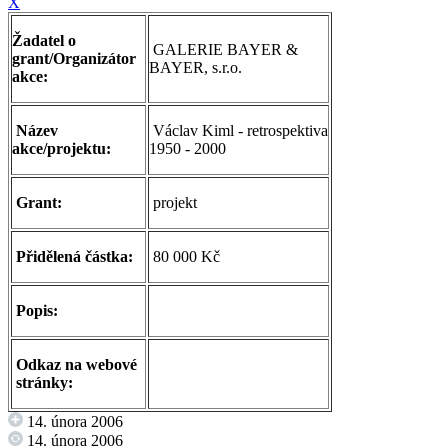
X
Žadatel o
GALERIE BAYER &
grant/Organizátor
BAYER, s.r.o.
akce:
Název
Václav Kiml - retrospektiva
akce/projektu:
1950 - 2000
Grant:
projekt
Přidělená částka:
80 000 Kč
Popis:
Odkaz na webové
stránky:
14. února 2006
14. února 2006