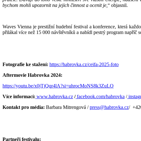
bychom mohli upozornit na jejich činnost a ocenit je,
“ objasnil.
Waves Vienna je prestižní hudební festival a konference, která každ
přilákal více než 15 000 návštěvníků a nabídl pestrý program napříč s
Fotografie ke stažení:
https://habrovka.cz/ceifa-2025-foto
Aftermovie Habrovka 2024:
https://youtu.be/x0jTjQqr4lA?si=uhrocMoNS8k3ZuLO
Více informací:
www.habrovka.cz
/
facebook.com/habrovka
/
instag
Kontakt pro média:
Barbara Mitrengová /
press@habrovka.cz
/
+420
Partneři festivalu: