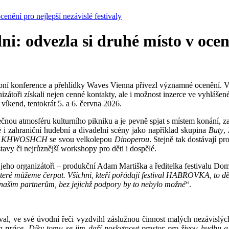
ění pro nejlepší nezávislé festivaly
odvezla si druhé místo v oceněn
 konference a přehlídky Waves Vienna přivezl významné ocenění. V rá
izátoři získali nejen cenné kontakty, ale i možnost inzerce ve vyhláš
víkend, tentokrát 5. a 6. června 2026.
nou atmosféru kulturního pikniku a je pevně spjat s místem konání, zah
 i zahraniční hudební a divadelní scény jako například skupina
Buty
,
a
KHWOSHCH
se svou velkolepou
Dinoperou
. Stejně tak dostávají p
avy či nejrůznější workshopy pro děti i dospělé.
ho organizátoři – produkční Adam Martiška a ředitelka festivalu Domin
 které můžeme čerpat. Všichni, kteří pořádají festival HABROVKA, to děl
m našim partnerům, bez jejichž podpory by to nebylo možné
“.
l, ve své úvodní řeči vyzdvihl záslužnou činnost malých nezávislých
 a práce. Díky tomu se jim daří poskytnout prostor pro živou hudbu a 