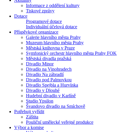
Aktuality
Informace z oddělení kultury
Tiskové zprávy
Dotace
Programové dotace
Individuální účelová dotace
Příspěvkové organizace
Galerie hlavního města Prahy
Muzeum hlavního města Prahy
Městská knihovna v Praze
Symfonický orchestr hlavního města Prahy FOK
Městská divadla pražská
Divadlo Minor
Divadlo na Vinohradech
Divadlo Na zábradlí
Divadlo pod Palmovkou
Divadlo Spejbla a Hurvínka
Divadlo v Dlouhé
Hudební divadlo v Karlíně
Studio Ypsilon
Švandovo divadlo na Smíchově
Potřebuji vyřídit
Záštita
Pouliční umělecké veřejné produkce
Výbor a komise