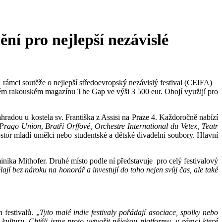
í pro nejlepší nezávislé
mci soutěže o nejlepší středoevropský nezávislý festival (CEIFA)
eném rakouském magazínu The Gap ve výši 3 500 eur. Obojí využijí pro
radou u kostela sv. Františka z Assisi na Praze 4. Každoročně nabízí
Prago Union
,
Bratři Orffové, Orchestre International du Vetex, Teatr
rostor mladí umělci nebo studentské a dětské divadelní soubory. Hlavní
ika Mithofer. Druhé místo podle ní představuje pro celý festivalový
ají bez nároku na honorář a investují do toho nejen svůj čas, ale také
 festivalů. „
Tyto malé indie festivaly pořádají asociace, spolky nebo
kulturu. Chtěli jsme proto vytvořit nějakou platformu, v rámci které