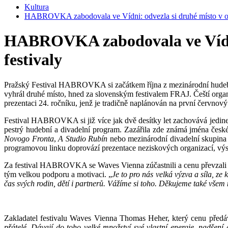
Kultura
HABROVKA zabodovala ve Vídni: odvezla si druhé místo v ocen
HABROVKA zabodovala ve Vídni: 
festivaly
Pražský Festival HABROVKA si začátkem října z mezinárodní hudební
vyhrál druhé místo, hned za slovenským festivalem FRAJ. Čeští organ
prezentaci 24. ročníku, jenž je tradičně naplánován na první červnový 
Festival HABROVKA si již více jak dvě desítky let zachovává jedineč
pestrý hudební a divadelní program. Zazářila zde známá jména české
Novogo Fronta
,
A Studio Rubín
nebo mezinárodní divadelní skupin
programovou linku doprovází prezentace neziskových organizací, výst
Za festival HABROVKA se Waves Vienna zúčastnili a cenu převzali je
tým velkou podporu a motivaci. „
Je to pro nás velká výzva a síla, ze
čas svých rodin, dětí i partnerů. Vážíme si toho. Děkujeme také vše
Zakladatel festivalu Waves Vienna Thomas Heher, který cenu předáva
přátelé. Dávají do toho velké množství své vlastní energie, nadšení