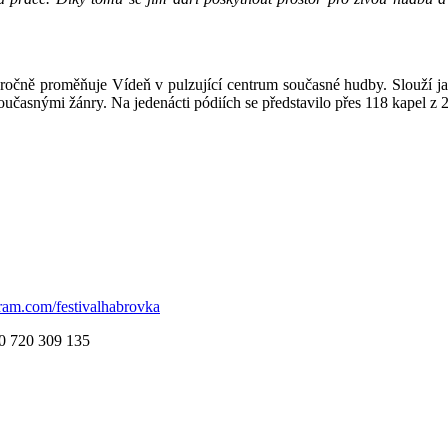
oročně proměňuje Vídeň v pulzující centrum současné hudby. Slouží jak
oučasnými žánry. Na jedenácti pódiích se představilo přes 118 kapel z 
ram.com/festivalhabrovka
 720 309 135