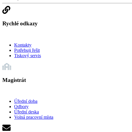
Rychlé odkazy
Kontakty
Potřebuji řešit
Tiskový servis
Magistrát
Úřední doba
Odbory
Úřední deska
Volná pracovní místa