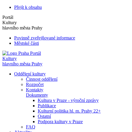
Přejít k obsahu
Portál
Kultury
hlavního města Prahy
Povinně zveřejňované informace
Městské části
Portál
Kultury
hlavního města Prahy
Oddělení kultury
Činnost oddělení
Rozpočet
Kontakty
Dokumenty
Kultura v Praze - výroční zprávy
Publikace
Kulturní politika hl. m. Prahy 22+
Ostatní
Podpora kultury v Praze
FAQ