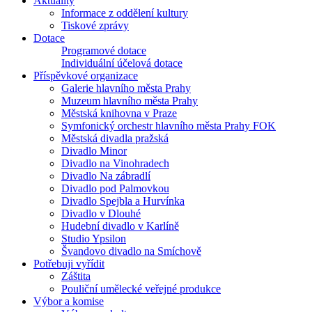
Aktuality
Informace z oddělení kultury
Tiskové zprávy
Dotace
Programové dotace
Individuální účelová dotace
Příspěvkové organizace
Galerie hlavního města Prahy
Muzeum hlavního města Prahy
Městská knihovna v Praze
Symfonický orchestr hlavního města Prahy FOK
Městská divadla pražská
Divadlo Minor
Divadlo na Vinohradech
Divadlo Na zábradlí
Divadlo pod Palmovkou
Divadlo Spejbla a Hurvínka
Divadlo v Dlouhé
Hudební divadlo v Karlíně
Studio Ypsilon
Švandovo divadlo na Smíchově
Potřebuji vyřídit
Záštita
Pouliční umělecké veřejné produkce
Výbor a komise