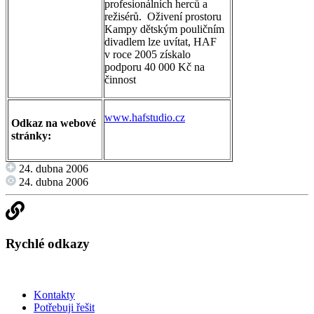
profesionálních herců a
režisérů. Oživení prostoru
Kampy dětským pouličním
divadlem lze uvítat, HAF
v roce 2005 získalo
podporu 40 000 Kč na
činnost
www.hafstudio.cz
Odkaz na webové
stránky:
24. dubna 2006
24. dubna 2006
Rychlé odkazy
Kontakty
Potřebuji řešit