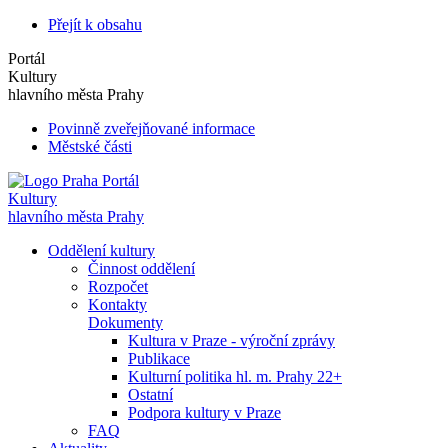
Přejít k obsahu
Portál
Kultury
hlavního města Prahy
Povinně zveřejňované informace
Městské části
Portál
Kultury
hlavního města Prahy
Oddělení kultury
Činnost oddělení
Rozpočet
Kontakty
Dokumenty
Kultura v Praze - výroční zprávy
Publikace
Kulturní politika hl. m. Prahy 22+
Ostatní
Podpora kultury v Praze
FAQ