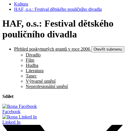
Kultura
HAF, o.s.: Festival dětského pouličního divadla
HAF, o.s.: Festival dětského
pouličního divadla
Přehled poskytnutých grantů v roce 2006
Otevřít submenu
Divadlo
Film
Hudba
Literatura
Tanec
Výtvarné umění
Neprofesionální umění
Sdílet
Facebook
Linked In