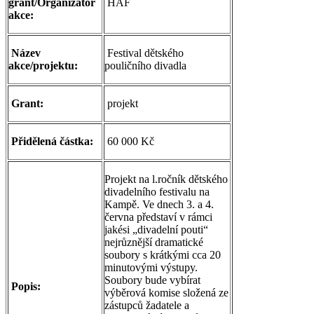
grant/Organizátor
HAF
akce:
Název
Festival dětského
akce/projektu:
pouličního divadla
Grant:
projekt
Přidělená částka:
60 000 Kč
Projekt na l.ročník dětského
divadelního festivalu na
Kampě. Ve dnech 3. a 4.
června představí v rámci
jakési „divadelní pouti“
nejrůznější dramatické
soubory s krátkými cca 20
minutovými výstupy.
Soubory bude vybírat
Popis:
výběrová komise složená ze
zástupců žadatele a