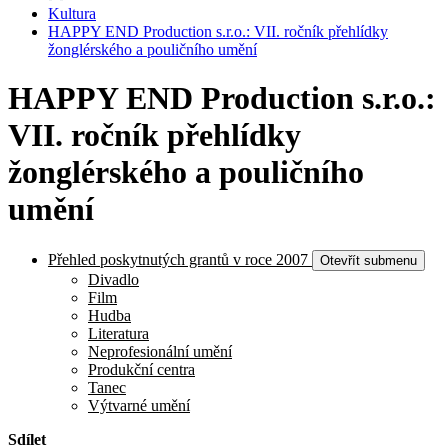
Kultura
HAPPY END Production s.r.o.: VII. ročník přehlídky
žonglérského a pouličního umění
HAPPY END Production s.r.o.:
VII. ročník přehlídky
žonglérského a pouličního
umění
Přehled poskytnutých grantů v roce 2007
Otevřít submenu
Divadlo
Film
Hudba
Literatura
Neprofesionální umění
Produkční centra
Tanec
Výtvarné umění
Sdílet