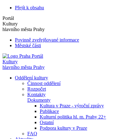
Přejít k obsahu
Portál
Kultury
hlavního města Prahy
Povinně zveřejňované informace
Městské části
Portál
Kultury
hlavního města Prahy
Oddělení kultury
Činnost oddělení
Rozpočet
Kontakty
Dokumenty
Kultura v Praze - výroční zprávy
Publikace
Kulturní politika hl. m. Prahy 22+
Ostatní
Podpora kultury v Praze
FAQ