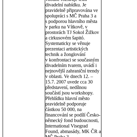
divadelní nabídku. Je
pravidelně připravována ve
spolupráci s MČ Praha 3 a
s podporou hlavního města
v parku na Vítkově, v
prostorách TJ Sokol Žižkov
a cirkusovém šapitó.
Systematicky se věnuje
prezentaci artistických
technik a žonglování
v konfrontaci se současným
divadelním tvarem, uvádí i
nejnovější zahraniční trendy
v oblasti. Ve dnech 12. –
15.7. 2007 uvede cca 30
představení, nedílnou
součástí jsou workshopy.
Přehlídku hlavní město
pravidelně podporuje
částkou 50 000, na
financování se podílí Česko-
německý fond budoucnosti,
International Visegrad
Found, abmasády, MK ČR a
MČ Praha 3.