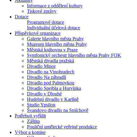
Aktuality
Informace z oddělení kultury
Tiskové zprávy
Dotace
Programové dotace
Individuální účelová dotace
Příspěvkové organizace
Galerie hlavního města Prahy
Muzeum hlavního města Prahy
Městská knihovna v Praze
Symfonický orchestr hlavního města Prahy FOK
Městská divadla pražská
Divadlo Minor
Divadlo na Vinohradech
Divadlo Na zábradlí
Divadlo pod Palmovkou
Divadlo Spejbla a Hurvínka
Divadlo v Dlouhé
Hudební divadlo v Karlíně
Studio Ypsilon
Švandovo divadlo na Smíchově
Potřebuji vyřídit
Záštita
Pouliční umělecké veřejné produkce
Výbor a komise