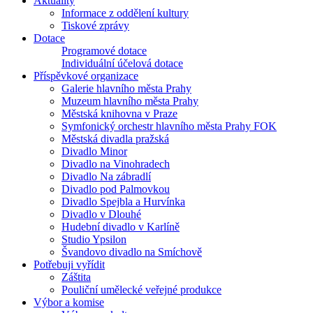
Aktuality
Informace z oddělení kultury
Tiskové zprávy
Dotace
Programové dotace
Individuální účelová dotace
Příspěvkové organizace
Galerie hlavního města Prahy
Muzeum hlavního města Prahy
Městská knihovna v Praze
Symfonický orchestr hlavního města Prahy FOK
Městská divadla pražská
Divadlo Minor
Divadlo na Vinohradech
Divadlo Na zábradlí
Divadlo pod Palmovkou
Divadlo Spejbla a Hurvínka
Divadlo v Dlouhé
Hudební divadlo v Karlíně
Studio Ypsilon
Švandovo divadlo na Smíchově
Potřebuji vyřídit
Záštita
Pouliční umělecké veřejné produkce
Výbor a komise