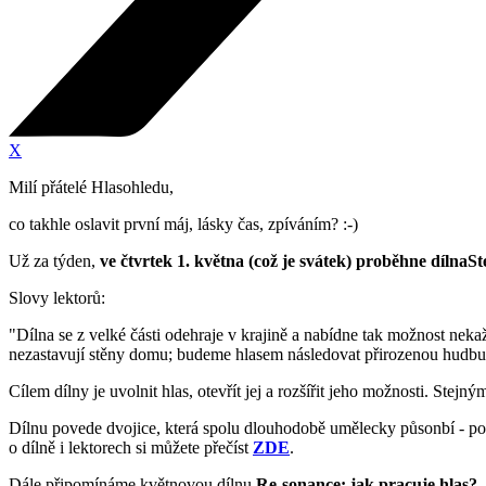
X
Milí přátelé Hlasohledu,
co takhle oslavit první máj, lásky čas, zpíváním? :-)
Už za týden,
ve čtvrtek 1. května (což je svátek) proběhne dílnaSt
Slovy lektorů:
"Dílna se z velké části odehraje v krajině a nabídne tak možnost neka
nezastavují stěny domu; budeme hlasem následovat přirozenou hudbu k
Cílem dílny je uvolnit hlas, otevřít jej a rozšířit jeho možnosti. Stej
Dílnu povede dvojice, která spolu dlouhodobě umělecky půsonbí - p
o dílně i lektorech si můžete přečíst
ZDE
.
Dále připomínáme květnovou dílnu
Re-sonance: jak pracuje hlas?,