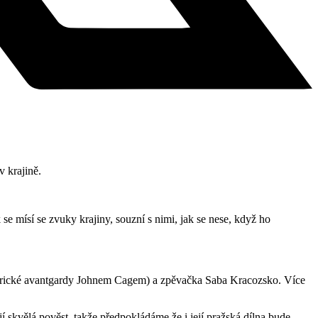
 krajině.
se mísí se zvuky krajiny, souzní s nimi, jak se nese, když ho
merické avantgardy Johnem Cagem) a zpěvačka Saba Kracozsko. Více
skvělá pověst, takže předpokládáme že i její pražská dílna bude