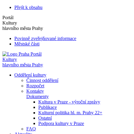
Přejít k obsahu
Portál
Kultury
hlavního města Prahy
Povinně zveřejňované informace
Městské části
Portál
Kultury
hlavního města Prahy
Oddělení kultury
Činnost oddělení
Rozpočet
Kontakty
Dokumenty
Kultura v Praze - výroční zprávy
Publikace
Kulturní politika hl. m. Prahy 22+
Ostatní
Podpora kultury v Praze
FAQ