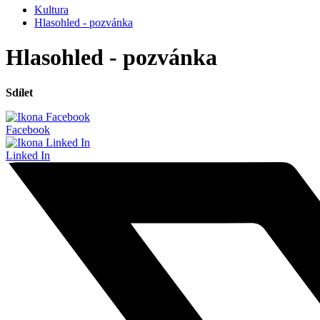
Kultura
Hlasohled - pozvánka
Hlasohled - pozvánka
Sdílet
Facebook
Linked In