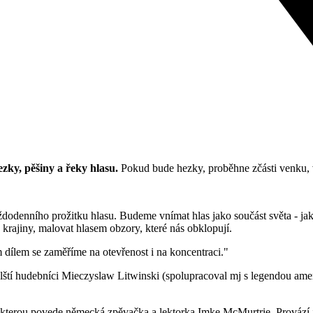
ezky, pěšiny a řeky hlasu.
Pokud bude hezky, proběhne zčásti venku, v
ždodenního prožitku hlasu. Budeme vnímat hlas jako součást světa - jak 
rajiny, malovat hlasem obzory, které nás obklopují.
ným dílem se zaměříme na otevřenost i na koncentraci."
olští hudebníci Mieczyslaw Litwinski (spolupracoval mj s legendou a
kterou povede německá zpěvačka a lektorka Imke McMurtrie. Provází jí 