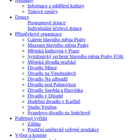
Aktuality
Informace z oddělení kultury
Tiskové zprávy
Dotace
Programové dotace
Individuální účelová dotace
Příspěvkové organizace
Galerie hlavního města Prahy
Muzeum hlavního města Prahy
Městská knihovna v Praze
Symfonický orchestr hlavního města Prahy FOK
Městská divadla pražská
Divadlo Minor
Divadlo na Vinohradech
Divadlo Na zábradlí
Divadlo pod Palmovkou
Divadlo Spejbla a Hurvínka
Divadlo v Dlouhé
Hudební divadlo v Karlíně
Studio Ypsilon
Švandovo divadlo na Smíchově
Potřebuji vyřídit
Záštita
Pouliční umělecké veřejné produkce
Výbor a komise