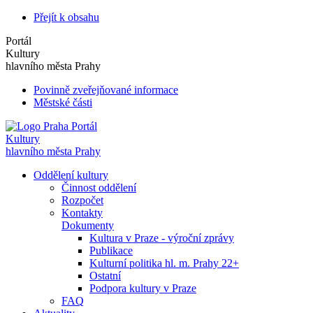
Přejít k obsahu
Portál
Kultury
hlavního města Prahy
Povinně zveřejňované informace
Městské části
Portál
Kultury
hlavního města Prahy
Oddělení kultury
Činnost oddělení
Rozpočet
Kontakty
Dokumenty
Kultura v Praze - výroční zprávy
Publikace
Kulturní politika hl. m. Prahy 22+
Ostatní
Podpora kultury v Praze
FAQ