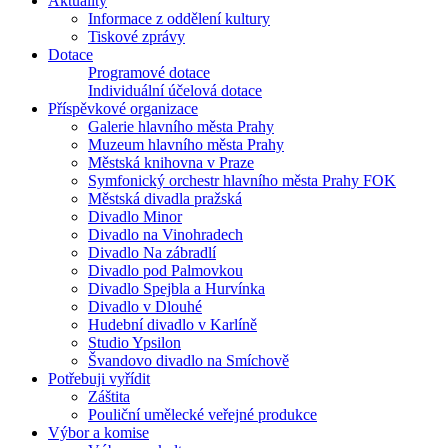
Aktuality
Informace z oddělení kultury
Tiskové zprávy
Dotace
Programové dotace
Individuální účelová dotace
Příspěvkové organizace
Galerie hlavního města Prahy
Muzeum hlavního města Prahy
Městská knihovna v Praze
Symfonický orchestr hlavního města Prahy FOK
Městská divadla pražská
Divadlo Minor
Divadlo na Vinohradech
Divadlo Na zábradlí
Divadlo pod Palmovkou
Divadlo Spejbla a Hurvínka
Divadlo v Dlouhé
Hudební divadlo v Karlíně
Studio Ypsilon
Švandovo divadlo na Smíchově
Potřebuji vyřídit
Záštita
Pouliční umělecké veřejné produkce
Výbor a komise