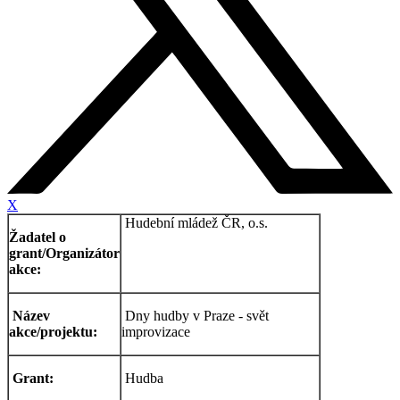
X
Hudební mládež ČR, o.s.
Žadatel o
grant/Organizátor
akce:
Název
Dny hudby v Praze - svět
akce/projektu:
improvizace
Grant:
Hudba