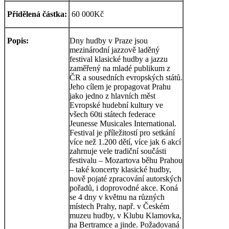
Přidělená částka:
60 000Kč
Popis:
Dny hudby v Praze jsou
mezinárodní jazzově laděný
festival klasické hudby a jazzu
zaměřený na mladé publikum z
ČR a sousedních evropských států.
Jeho cílem je propagovat Prahu
jako jedno z hlavních měst
Evropské hudební kultury ve
všech 60ti státech federace
Jeunesse Musicales International.
Festival je příležitostí pro setkání
více než 1.200 dětí, více jak 6 akcí
zahrnuje vele tradiční součásti
festivalu – Mozartova běhu Prahou
– také koncerty klasické hudby,
nově pojaté zpracování autorských
pořadů, i doprovodné akce. Koná
se 4 dny v květnu na různých
místech Prahy, např. v Českém
muzeu hudby, v Klubu Klamovka,
na Bertramce a jinde. Požadovaná