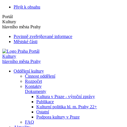
Přejít k obsahu
Portál
Kultury
hlavního města Prahy
Povinně zveřejňované informace
Městské části
Portál
Kultury
hlavního města Prahy
Oddělení kultury
Činnost oddělení
Rozpočet
Kontakty
Dokumenty
Kultura v Praze - výroční zprávy
Publikace
Kulturní politika hl. m. Prahy 22+
Ostatní
Podpora kultury v Praze
FAQ