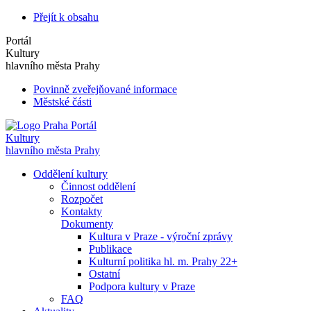
Přejít k obsahu
Portál
Kultury
hlavního města Prahy
Povinně zveřejňované informace
Městské části
Portál
Kultury
hlavního města Prahy
Oddělení kultury
Činnost oddělení
Rozpočet
Kontakty
Dokumenty
Kultura v Praze - výroční zprávy
Publikace
Kulturní politika hl. m. Prahy 22+
Ostatní
Podpora kultury v Praze
FAQ