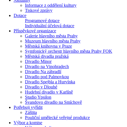
Aktuality
Informace z oddělení kultury
Tiskové zprávy
Dotace
Programové dotace
Individuální účelová dotace
Příspěvkové organizace
Galerie hlavního města Prahy
Muzeum hlavního města Prahy
Městská knihovna v Praze
Symfonický orchestr hlavního města Prahy FOK
Městská divadla pražská
Divadlo Minor
Divadlo na Vinohradech
Divadlo Na zábradlí
Divadlo pod Palmovkou
Divadlo Spejbla a Hurvínka
Divadlo v Dlouhé
Hudební divadlo v Karlíně
Studio Ypsilon
Švandovo divadlo na Smíchově
Potřebuji vyřídit
Záštita
Pouliční umělecké veřejné produkce
Výbor a komise