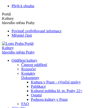
Přejít k obsahu
Portál
Kultury
hlavního města Prahy
Povinně zveřejňované informace
Městské části
Portál
Kultury
hlavního města Prahy
Oddělení kultury
Činnost oddělení
Rozpočet
Kontakty
Dokumenty
Kultura v Praze - výroční zprávy
Publikace
Kulturní politika hl. m. Prahy 22+
Ostatní
Podpora kultury v Praze
FAQ