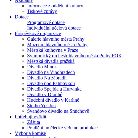
Aktuality
Informace z oddělení kultury
Tiskové zprávy
Dotace
Programové dotace
Individuální účelová dotace
Příspěvkové organizace
Galerie hlavního města Prahy
Muzeum hlavního města Prahy
Městská knihovna v Praze
Symfonický orchestr hlavního města Prahy FOK
Městská divadla pražská
Divadlo Minor
Divadlo na Vinohradech
Divadlo Na zábradlí
Divadlo pod Palmovkou
Divadlo Spejbla a Hurvínka
Divadlo v Dlouhé
Hudební divadlo v Karlíně
Studio Ypsilon
Švandovo divadlo na Smíchově
Potřebuji vyřídit
Záštita
Pouliční umělecké veřejné produkce
Výbor a komise