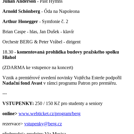
Julian Anderson
- Past Hymns
Arnold Schönberg
- Óda na Napoleona
Arthur Honegger
- Symfonie č. 2
Brian Caspe - hlas, Jan Dušek - klavír
Orchestr BERG & Peter Vrábel - dirigent
18.30 -
komentovaná prohlídka budovy pražského spolku
Hlahol
(ZDARMA ke vstupence na koncert)
Vznik a premiérové uvedení novinky Vojtěcha Esterle podpořil
Nadační fond Avast
v rámci programu Patron pro premiéru.
---
VSTUPENKY:
250 / 150 Kč pro studenty a seniory
online>
www.webticket.cz/program/berg
rezervace>
vstupenky@berg.cz
předprodej> prodejny Via Musica