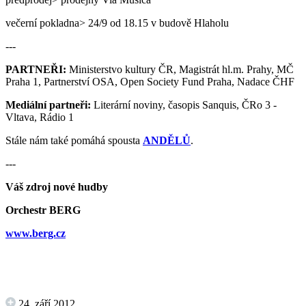
večerní pokladna> 24/9 od 18.15 v budově Hlaholu
---
PARTNEŘI:
Ministerstvo kultury ČR, Magistrát hl.m. Prahy, MČ
Praha 1, Partnerství OSA, Open Society Fund Praha, Nadace ČHF
Mediální partneři:
Literární noviny, časopis Sanquis, ČRo 3 -
Vltava, Rádio 1
Stále nám také pomáhá spousta
ANDĚLŮ
.
---
Váš zdroj nové hudby
Orchestr BERG
www.berg.cz
24. září 2012