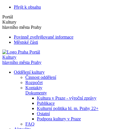
Přejít k obsahu
Portál
Kultury
hlavního města Prahy
Povinně zveřejňované informace
Městské části
Portál
Kultury
hlavního města Prahy
Oddělení kultury
Činnost oddělení
Rozpočet
Kontakty
Dokumenty
Kultura v Praze - výroční zprávy
Publikace
Kulturní politika hl. m. Prahy 22+
Ostatní
Podpora kultury v Praze
FAQ