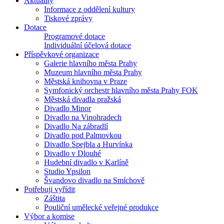
Aktuality
Informace z oddělení kultury
Tiskové zprávy
Dotace
Programové dotace
Individuální účelová dotace
Příspěvkové organizace
Galerie hlavního města Prahy
Muzeum hlavního města Prahy
Městská knihovna v Praze
Symfonický orchestr hlavního města Prahy FOK
Městská divadla pražská
Divadlo Minor
Divadlo na Vinohradech
Divadlo Na zábradlí
Divadlo pod Palmovkou
Divadlo Spejbla a Hurvínka
Divadlo v Dlouhé
Hudební divadlo v Karlíně
Studio Ypsilon
Švandovo divadlo na Smíchově
Potřebuji vyřídit
Záštita
Pouliční umělecké veřejné produkce
Výbor a komise