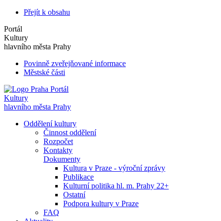
Přejít k obsahu
Portál
Kultury
hlavního města Prahy
Povinně zveřejňované informace
Městské části
Portál
Kultury
hlavního města Prahy
Oddělení kultury
Činnost oddělení
Rozpočet
Kontakty
Dokumenty
Kultura v Praze - výroční zprávy
Publikace
Kulturní politika hl. m. Prahy 22+
Ostatní
Podpora kultury v Praze
FAQ