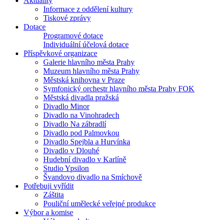
Aktuality
Informace z oddělení kultury
Tiskové zprávy
Dotace
Programové dotace
Individuální účelová dotace
Příspěvkové organizace
Galerie hlavního města Prahy
Muzeum hlavního města Prahy
Městská knihovna v Praze
Symfonický orchestr hlavního města Prahy FOK
Městská divadla pražská
Divadlo Minor
Divadlo na Vinohradech
Divadlo Na zábradlí
Divadlo pod Palmovkou
Divadlo Spejbla a Hurvínka
Divadlo v Dlouhé
Hudební divadlo v Karlíně
Studio Ypsilon
Švandovo divadlo na Smíchově
Potřebuji vyřídit
Záštita
Pouliční umělecké veřejné produkce
Výbor a komise