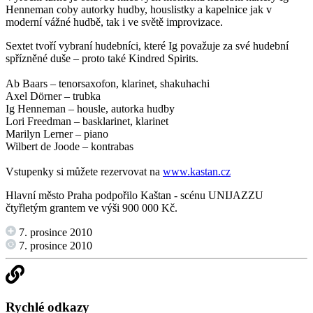
Henneman coby autorky hudby, houslistky a kapelnice jak v
moderní vážné hudbě, tak i ve světě improvizace.
Sextet tvoří vybraní hudebníci, které Ig považuje za své hudební
spřízněné duše – proto také Kindred Spirits.
Ab Baars – tenorsaxofon, klarinet, shakuhachi
Axel Dörner – trubka
Ig Henneman – housle, autorka hudby
Lori Freedman – basklarinet, klarinet
Marilyn Lerner – piano
Wilbert de Joode – kontrabas
Vstupenky si můžete rezervovat na
www.kastan.cz
Hlavní město Praha podpořilo Kaštan - scénu UNIJAZZU
čtyřletým grantem ve výši 900 000 Kč.
7. prosince 2010
7. prosince 2010
Rychlé odkazy