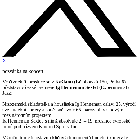
X
pozvánka na koncert
Ve čtvrtek 9. prosince se v
Kaštanu
(Bělohorská 150, Praha 6)
představí v české premiéře
Ig Henneman Sextet
(Experimental /
Jazz).
Nizozemská skladatelka a houslistka Ig Henneman oslaví 25. výročí
své hudební kariéry a současně svoje 65. narozeniny s novým
mezinárodním projektem
Ig Henneman Sextet, s nímž absolvuje 2. – 19. prosince evropské
turné pod názvem Kindred Spirits Tour.
Výroční turné je oslavou klíčových momentů hudební kariéry Ig