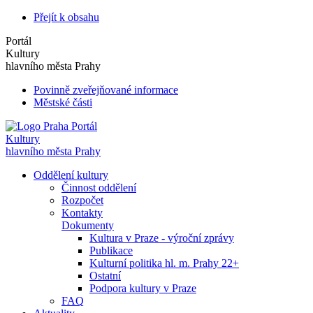
Přejít k obsahu
Portál
Kultury
hlavního města Prahy
Povinně zveřejňované informace
Městské části
Portál
Kultury
hlavního města Prahy
Oddělení kultury
Činnost oddělení
Rozpočet
Kontakty
Dokumenty
Kultura v Praze - výroční zprávy
Publikace
Kulturní politika hl. m. Prahy 22+
Ostatní
Podpora kultury v Praze
FAQ