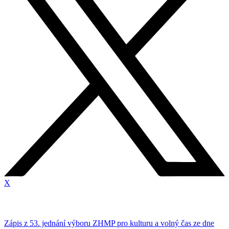
X
Zápis z 53. jednání výboru ZHMP pro kulturu a volný čas ze dne