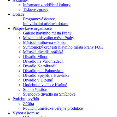
Aktuality
Informace z oddělení kultury
Tiskové zprávy
Dotace
Programové dotace
Individuální účelová dotace
Příspěvkové organizace
Galerie hlavního města Prahy
Muzeum hlavního města Prahy
Městská knihovna v Praze
Symfonický orchestr hlavního města Prahy FOK
Městská divadla pražská
Divadlo Minor
Divadlo na Vinohradech
Divadlo Na zábradlí
Divadlo pod Palmovkou
Divadlo Spejbla a Hurvínka
Divadlo v Dlouhé
Hudební divadlo v Karlíně
Studio Ypsilon
Švandovo divadlo na Smíchově
Potřebuji vyřídit
Záštita
Pouliční umělecké veřejné produkce
Výbor a komise