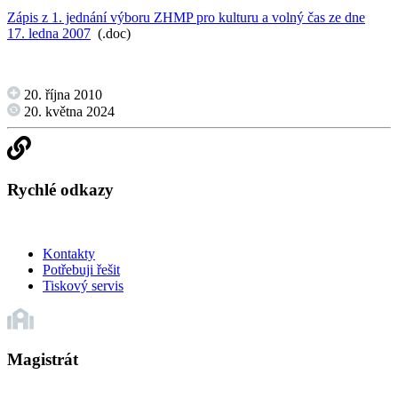
Zápis z 1. jednání výboru ZHMP pro kulturu a volný čas ze dne
17. ledna 2007
(.doc)
20. října 2010
20. května 2024
Rychlé odkazy
Kontakty
Potřebuji řešit
Tiskový servis
Magistrát