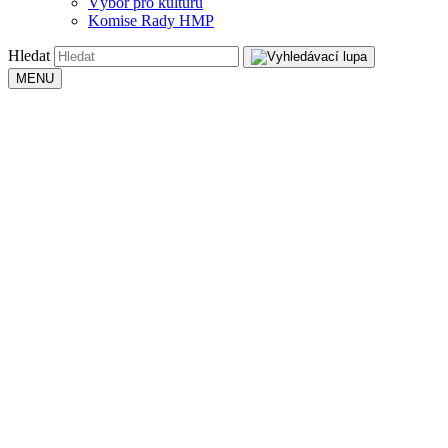
Výbor pro kulturu
Komise Rady HMP
Hledat
MENU