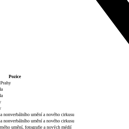
Pozice
. Prahy
la
la
y
y
e a nonverbálního umění a nového cirkusu
e a nonverbálního umění a nového cirkusu
arného umění, fotografie a nových médií