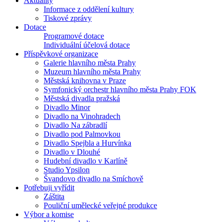
Aktuality
Informace z oddělení kultury
Tiskové zprávy
Dotace
Programové dotace
Individuální účelová dotace
Příspěvkové organizace
Galerie hlavního města Prahy
Muzeum hlavního města Prahy
Městská knihovna v Praze
Symfonický orchestr hlavního města Prahy FOK
Městská divadla pražská
Divadlo Minor
Divadlo na Vinohradech
Divadlo Na zábradlí
Divadlo pod Palmovkou
Divadlo Spejbla a Hurvínka
Divadlo v Dlouhé
Hudební divadlo v Karlíně
Studio Ypsilon
Švandovo divadlo na Smíchově
Potřebuji vyřídit
Záštita
Pouliční umělecké veřejné produkce
Výbor a komise