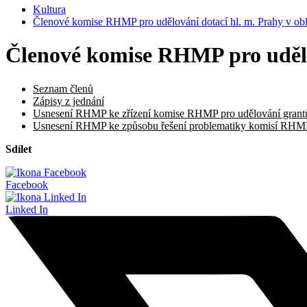
Kultura
Členové komise RHMP pro udělování dotací hl. m. Prahy v obla
Členové komise RHMP pro udělov
Seznam členů
Zápisy z jednání
Usnesení RHMP ke zřízení komise RHMP pro udělování grantů hl
Usnesení RHMP ke způsobu řešení problematiky komisí RHM
Sdílet
Facebook
Linked In