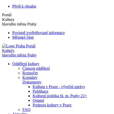
Přejít k obsahu
Portál
Kultury
hlavního města Prahy
Povinně zveřejňované informace
Městské části
Portál
Kultury
hlavního města Prahy
Oddělení kultury
Činnost oddělení
Rozpočet
Kontakty
Dokumenty
Kultura v Praze - výroční zprávy
Publikace
Kulturní politika hl. m. Prahy 22+
Ostatní
Podpora kultury v Praze
FAQ