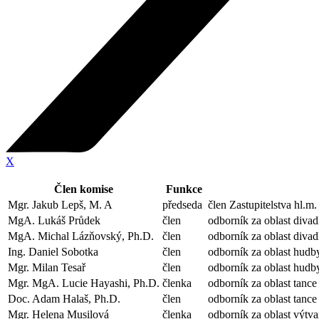
X
Člen komise
Funkce
Mgr. Jakub Lepš, M. A
předseda
člen Zastupitelstva hl.m
MgA. Lukáš Průdek
člen
odborník za oblast divad
MgA. Michal Lázňovský, Ph.D.
člen
odborník za oblast divad
Ing. Daniel Sobotka
člen
odborník za oblast hudb
Mgr. Milan Tesař
člen
odborník za oblast hudb
Mgr. MgA. Lucie Hayashi, Ph.D.
členka
odborník za oblast tanc
Doc. Adam Halaš, Ph.D.
člen
odborník za oblast tanc
Mgr. Helena Musilová
členka
odborník za oblast výtv