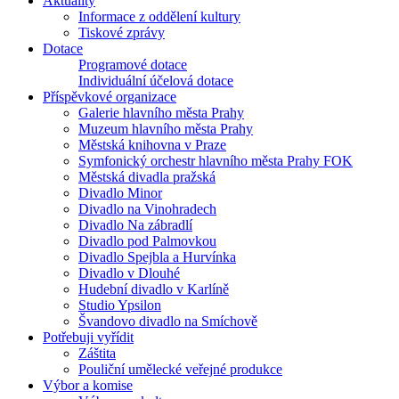
Aktuality
Informace z oddělení kultury
Tiskové zprávy
Dotace
Programové dotace
Individuální účelová dotace
Příspěvkové organizace
Galerie hlavního města Prahy
Muzeum hlavního města Prahy
Městská knihovna v Praze
Symfonický orchestr hlavního města Prahy FOK
Městská divadla pražská
Divadlo Minor
Divadlo na Vinohradech
Divadlo Na zábradlí
Divadlo pod Palmovkou
Divadlo Spejbla a Hurvínka
Divadlo v Dlouhé
Hudební divadlo v Karlíně
Studio Ypsilon
Švandovo divadlo na Smíchově
Potřebuji vyřídit
Záštita
Pouliční umělecké veřejné produkce
Výbor a komise