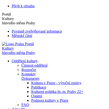
Přejít k obsahu
Portál
Kultury
hlavního města Prahy
Povinně zveřejňované informace
Městské části
Portál
Kultury
hlavního města Prahy
Oddělení kultury
Činnost oddělení
Rozpočet
Kontakty
Dokumenty
Kultura v Praze - výroční zprávy
Publikace
Kulturní politika hl. m. Prahy 22+
Ostatní
Podpora kultury v Praze
FAQ