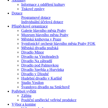
Aktuality
Informace z oddělení kultury
Tiskové zprávy
Dotace
Programové dotace
Individuální účelová dotace
Příspěvkové organizace
Galerie hlavního města Prahy
Muzeum hlavního města Prahy
Městská knihovna v Praze
Symfonický orchestr hlavního města Prahy FOK
Městská divadla pražská
Divadlo Minor
Divadlo na Vinohradech
Divadlo Na zábradlí
Divadlo pod Palmovkou
Divadlo Spejbla a Hurvínka
Divadlo v Dlouhé
Hudební divadlo v Karlíně
Studio Ypsilon
Švandovo divadlo na Smíchově
Potřebuji vyřídit
Záštita
Pouliční umělecké veřejné produkce
Výbor a komise