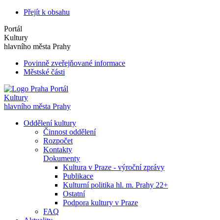
Přejít k obsahu
Portál
Kultury
hlavního města Prahy
Povinně zveřejňované informace
Městské části
Portál
Kultury
hlavního města Prahy
Oddělení kultury
Činnost oddělení
Rozpočet
Kontakty
Dokumenty
Kultura v Praze - výroční zprávy
Publikace
Kulturní politika hl. m. Prahy 22+
Ostatní
Podpora kultury v Praze
FAQ