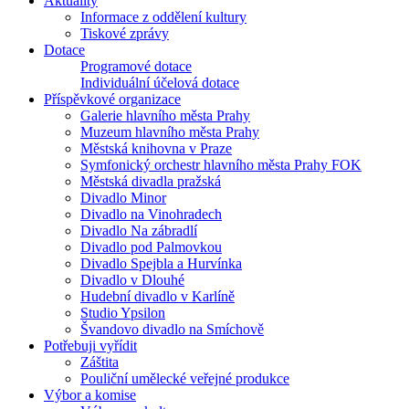
Aktuality
Informace z oddělení kultury
Tiskové zprávy
Dotace
Programové dotace
Individuální účelová dotace
Příspěvkové organizace
Galerie hlavního města Prahy
Muzeum hlavního města Prahy
Městská knihovna v Praze
Symfonický orchestr hlavního města Prahy FOK
Městská divadla pražská
Divadlo Minor
Divadlo na Vinohradech
Divadlo Na zábradlí
Divadlo pod Palmovkou
Divadlo Spejbla a Hurvínka
Divadlo v Dlouhé
Hudební divadlo v Karlíně
Studio Ypsilon
Švandovo divadlo na Smíchově
Potřebuji vyřídit
Záštita
Pouliční umělecké veřejné produkce
Výbor a komise