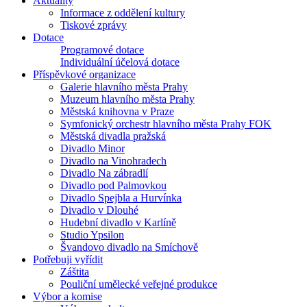
Aktuality
Informace z oddělení kultury
Tiskové zprávy
Dotace
Programové dotace
Individuální účelová dotace
Příspěvkové organizace
Galerie hlavního města Prahy
Muzeum hlavního města Prahy
Městská knihovna v Praze
Symfonický orchestr hlavního města Prahy FOK
Městská divadla pražská
Divadlo Minor
Divadlo na Vinohradech
Divadlo Na zábradlí
Divadlo pod Palmovkou
Divadlo Spejbla a Hurvínka
Divadlo v Dlouhé
Hudební divadlo v Karlíně
Studio Ypsilon
Švandovo divadlo na Smíchově
Potřebuji vyřídit
Záštita
Pouliční umělecké veřejné produkce
Výbor a komise