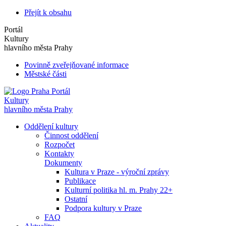
Přejít k obsahu
Portál
Kultury
hlavního města Prahy
Povinně zveřejňované informace
Městské části
Portál
Kultury
hlavního města Prahy
Oddělení kultury
Činnost oddělení
Rozpočet
Kontakty
Dokumenty
Kultura v Praze - výroční zprávy
Publikace
Kulturní politika hl. m. Prahy 22+
Ostatní
Podpora kultury v Praze
FAQ