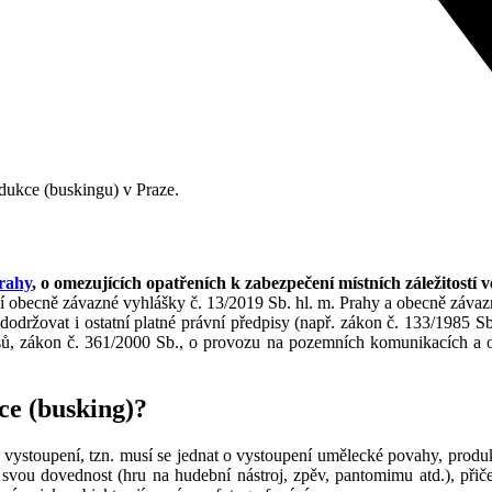
dukce (buskingu) v Praze.
Prahy
, o omezujících opatřeních k zabezpečení místních záležitostí
ní obecně závazné vyhlášky č. 13/2019 Sb. hl. m. Prahy a obecně závaz
održovat i ostatní platné právní předpisy (např. zákon č. 133/1985 Sb
sů, zákon č. 361/2000 Sb., o provozu na pozemních komunikacích a o
ce (busking)?
 vystoupení, tzn. musí se jednat o vystoupení umělecké povahy, prod
svou dovednost (hru na hudební nástroj, zpěv, pantomimu atd.), při