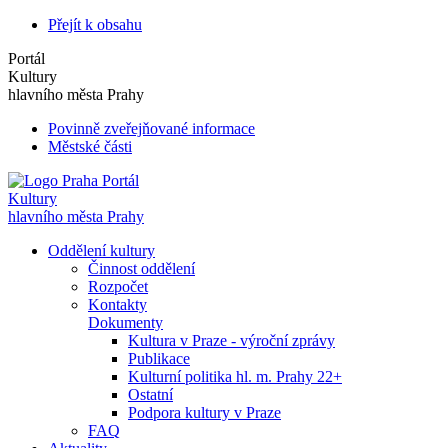
Přejít k obsahu
Portál
Kultury
hlavního města Prahy
Povinně zveřejňované informace
Městské části
Portál
Kultury
hlavního města Prahy
Oddělení kultury
Činnost oddělení
Rozpočet
Kontakty
Dokumenty
Kultura v Praze - výroční zprávy
Publikace
Kulturní politika hl. m. Prahy 22+
Ostatní
Podpora kultury v Praze
FAQ