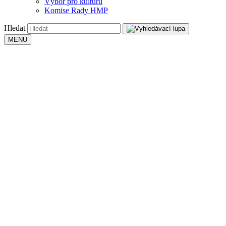
Výbor pro kulturu
Komise Rady HMP
Hledat
MENU