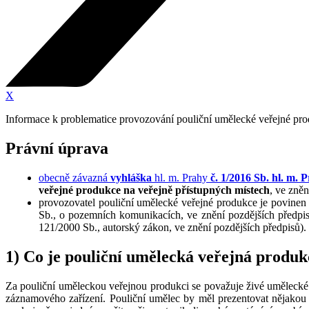
X
Informace k problematice provozování pouliční umělecké veřejné pro
Právní úprava
obecně závazná
vyhláška
hl. m. Prahy
č. 1/2016 Sb. hl. m. 
veřejné produkce na veřejně přístupných místech
, ve zně
provozovatel pouliční umělecké veřejné produkce je povinen d
Sb., o pozemních komunikacích, ve znění pozdějších předpi
121/2000 Sb., autorský zákon, ve znění pozdějších předpisů).
1) Co je pouliční umělecká veřejná produk
Za pouliční uměleckou veřejnou produkci se považuje živé umělecké
záznamového zařízení. Pouliční umělec by měl prezentovat nějakou 