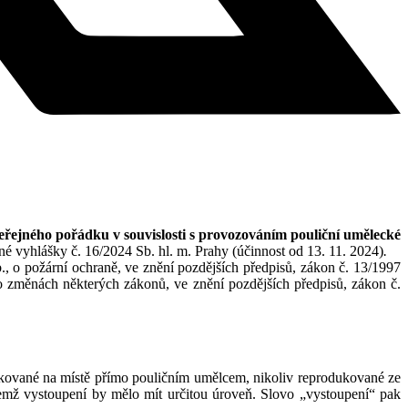
 veřejného pořádku v souvislosti s provozováním pouliční umělecké
né vyhlášky č. 16/2024 Sb. hl. m. Prahy (účinnost od 13. 11. 2024)
.
., o požární ochraně, ve znění pozdějších předpisů, zákon č. 13/1997
 změnách některých zákonů, ve znění pozdějších předpisů, zákon č.
ukované na místě přímo pouličním umělcem, nikoliv reprodukované ze
čemž vystoupení by mělo mít určitou úroveň. Slovo „vystoupení“ pak