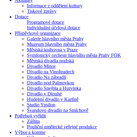
Aktuality
Informace z oddělení kultury
Tiskové zprávy
Dotace
Programové dotace
Individuální účelová dotace
Příspěvkové organizace
Galerie hlavního města Prahy
Muzeum hlavního města Prahy
Městská knihovna v Praze
Symfonický orchestr hlavního města Prahy FOK
Městská divadla pražská
Divadlo Minor
Divadlo na Vinohradech
Divadlo Na zábradlí
Divadlo pod Palmovkou
Divadlo Spejbla a Hurvínka
Divadlo v Dlouhé
Hudební divadlo v Karlíně
Studio Ypsilon
Švandovo divadlo na Smíchově
Potřebuji vyřídit
Záštita
Pouliční umělecké veřejné produkce
Výbor a komise