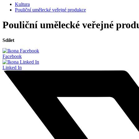
Kultura
Pouliční umělecké veřejné produkce
Pouliční umělecké veřejné prod
Sdílet
Facebook
Linked In