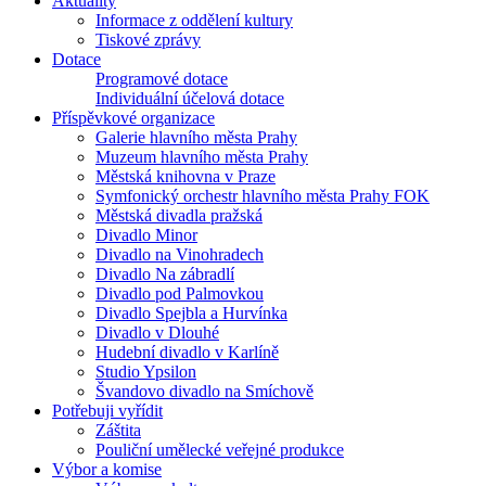
Aktuality
Informace z oddělení kultury
Tiskové zprávy
Dotace
Programové dotace
Individuální účelová dotace
Příspěvkové organizace
Galerie hlavního města Prahy
Muzeum hlavního města Prahy
Městská knihovna v Praze
Symfonický orchestr hlavního města Prahy FOK
Městská divadla pražská
Divadlo Minor
Divadlo na Vinohradech
Divadlo Na zábradlí
Divadlo pod Palmovkou
Divadlo Spejbla a Hurvínka
Divadlo v Dlouhé
Hudební divadlo v Karlíně
Studio Ypsilon
Švandovo divadlo na Smíchově
Potřebuji vyřídit
Záštita
Pouliční umělecké veřejné produkce
Výbor a komise