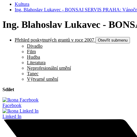
Kultura
Ing. Blahoslav Lukavec - BONSAI SERVIS PRAHA: Vánoční o
Ing. Blahoslav Lukavec - BONS
Přehled poskytnutých grantů v roce 2007
Otevřít submenu
Divadlo
Film
Hudba
Literatura
Neprofesionální umění
Tanec
Výtvarné umění
Sdílet
Facebook
Linked In