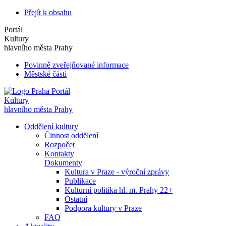
Přejít k obsahu
Portál
Kultury
hlavního města Prahy
Povinně zveřejňované informace
Městské části
Portál
Kultury
hlavního města Prahy
Oddělení kultury
Činnost oddělení
Rozpočet
Kontakty
Dokumenty
Kultura v Praze - výroční zprávy
Publikace
Kulturní politika hl. m. Prahy 22+
Ostatní
Podpora kultury v Praze
FAQ