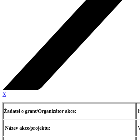
X
Žadatel o grant/Organizátor akce:
I
Název akce/projektu:
V