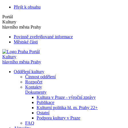
Přejít k obsahu
Portál
Kultury
hlavního města Prahy
Povinně zveřejňované informace
Městské části
Portál
Kultury
hlavního města Prahy
Oddělení kultury
Činnost oddělení
Rozpočet
Kontakty
Dokumenty
Kultura v Praze - výroční zprávy
Publikace
Kulturní politika hl. m. Prahy 22+
Ostatní
Podpora kultury v Praze
FAQ