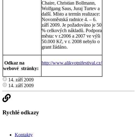
Chaire, Christian Bollmann,
Wolfgang Saus, Juraj Turtev a
další. Místo a termín realizace:
Novoměstská radnice 4. – 6.
září 2009. Je požadováno je 50
% celkových nákladů. Podpora
města: v r.2006 a 2007 ve výši
50.000 Kč, v r. 2008 nebylo o
grant žádáno.
Odkaz na
http://www.alikvotnifestival.cz/
webové
stránky:
14. září 2009
14. září 2009
Rychlé odkazy
Kontakty