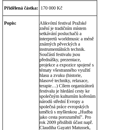
Přidělená částka:
170 000 Kč
Popis:
Alikvótní festival Pražské
znění je tradičním místem
setkávání posluchačů a
interpretů worldmusic a méně
známých pěveckých a
instrumentálních technik.
Součástí festivalu jsou
přednášky, prezentace,
projekce a expozice spojené s
tématy všestranného využití
hlasu a zvuku (historie,
hlasové techniky, relaxace,
terapie…) Cílem organizátorů
festivalu je hledání cesty ke
společným kulturním kořenům
národů střední Evropy a
společná práce evropských
umělců s myšlenkou „Hudba
jako cesta porozumění". Pro
rok 2009 přislíbili účast např.
Claudiha Gayatri Matussek,