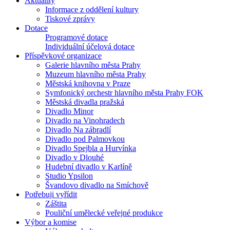
Aktuality
Informace z oddělení kultury
Tiskové zprávy
Dotace
Programové dotace
Individuální účelová dotace
Příspěvkové organizace
Galerie hlavního města Prahy
Muzeum hlavního města Prahy
Městská knihovna v Praze
Symfonický orchestr hlavního města Prahy FOK
Městská divadla pražská
Divadlo Minor
Divadlo na Vinohradech
Divadlo Na zábradlí
Divadlo pod Palmovkou
Divadlo Spejbla a Hurvínka
Divadlo v Dlouhé
Hudební divadlo v Karlíně
Studio Ypsilon
Švandovo divadlo na Smíchově
Potřebuji vyřídit
Záštita
Pouliční umělecké veřejné produkce
Výbor a komise