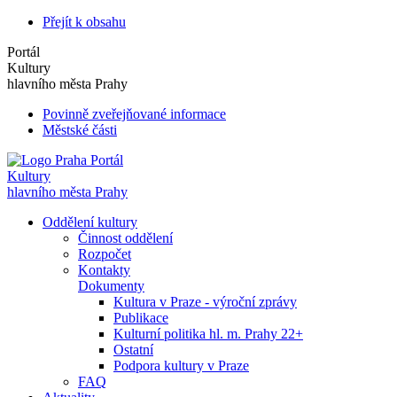
Přejít k obsahu
Portál
Kultury
hlavního města Prahy
Povinně zveřejňované informace
Městské části
Portál
Kultury
hlavního města Prahy
Oddělení kultury
Činnost oddělení
Rozpočet
Kontakty
Dokumenty
Kultura v Praze - výroční zprávy
Publikace
Kulturní politika hl. m. Prahy 22+
Ostatní
Podpora kultury v Praze
FAQ