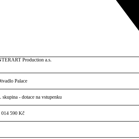
NTERART Production a.s.
ivadlo Palace
. skupina - dotace na vstupenku
 014 590 Kč