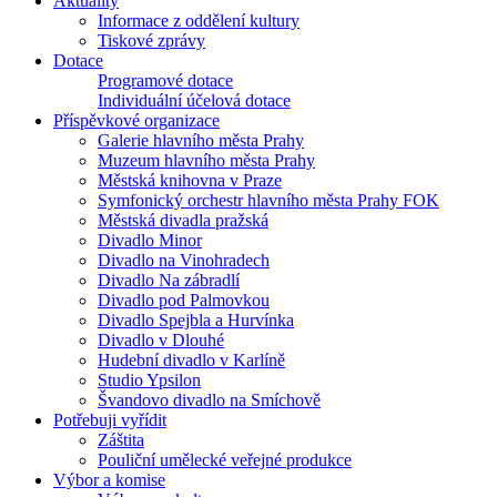
Aktuality
Informace z oddělení kultury
Tiskové zprávy
Dotace
Programové dotace
Individuální účelová dotace
Příspěvkové organizace
Galerie hlavního města Prahy
Muzeum hlavního města Prahy
Městská knihovna v Praze
Symfonický orchestr hlavního města Prahy FOK
Městská divadla pražská
Divadlo Minor
Divadlo na Vinohradech
Divadlo Na zábradlí
Divadlo pod Palmovkou
Divadlo Spejbla a Hurvínka
Divadlo v Dlouhé
Hudební divadlo v Karlíně
Studio Ypsilon
Švandovo divadlo na Smíchově
Potřebuji vyřídit
Záštita
Pouliční umělecké veřejné produkce
Výbor a komise