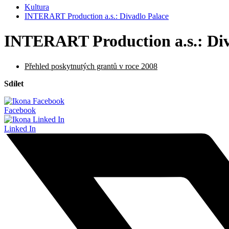
Kultura
INTERART Production a.s.: Divadlo Palace
INTERART Production a.s.: Div
Přehled poskytnutých grantů v roce 2008
Sdílet
Facebook
Linked In