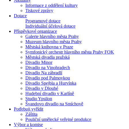
Aktuality
Informace z oddělení kultury
Tiskové zprávy
Dotace
Programové dotace
Individuální účelová dotace
Příspěvkové organizace
Galerie hlavního města Prahy
Muzeum hlavního města Prahy
Městská knihovna v Praze
Symfonický orchestr hlavního města Prahy FOK
Městská divadla pražská
Divadlo Minor
Divadlo na Vinohradech
Divadlo Na zábradlí
Divadlo pod Palmovkou
Divadlo Spejbla a Hurvínka
Divadlo v Dlouhé
Hudební divadlo v Karlíně
Studio Ypsilon
Švandovo divadlo na Smíchově
Potřebuji vyřídit
Záštita
Pouliční umělecké veřejné produkce
Výbor a komise