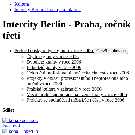
Kultura
Intercity Berlin - Praha, ročník třetí
Intercity Berlin - Praha, ročník
třetí
Přehled poskytnutých grantů v roce 2006
Otevřít submenu
Čtyřleté granty v roce 2006
Dvouleté granty v roce 2006
Jednoleté granty v roce 2006
Celoroční profesionální umělecká činnost v roce 2006
Projekty v oblasti profesionálního i neprofesionálního
umění v roce 2006
Pražská kultura v zahraničí v roce 2006
Mezinárodní spolupráce na území Prahy v roce 2006
Projekty se spoluúčastí městských částí v roce 2006
Sdílet
Facebook