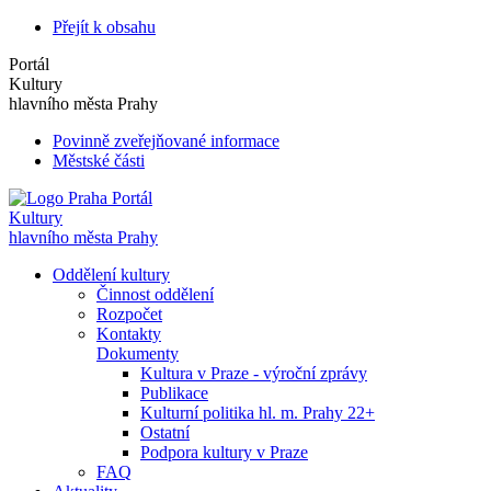
Přejít k obsahu
Portál
Kultury
hlavního města Prahy
Povinně zveřejňované informace
Městské části
Portál
Kultury
hlavního města Prahy
Oddělení kultury
Činnost oddělení
Rozpočet
Kontakty
Dokumenty
Kultura v Praze - výroční zprávy
Publikace
Kulturní politika hl. m. Prahy 22+
Ostatní
Podpora kultury v Praze
FAQ