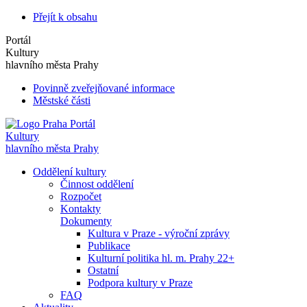
Přejít k obsahu
Portál
Kultury
hlavního města Prahy
Povinně zveřejňované informace
Městské části
Portál
Kultury
hlavního města Prahy
Oddělení kultury
Činnost oddělení
Rozpočet
Kontakty
Dokumenty
Kultura v Praze - výroční zprávy
Publikace
Kulturní politika hl. m. Prahy 22+
Ostatní
Podpora kultury v Praze
FAQ