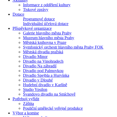
Aktuality
Informace z oddělení kultury
Tiskové zprávy
Dotace
Programové dotace
Individuální účelová dotace
Příspěvkové organizace
Galerie hlavního města Prahy
Muzeum hlavního města Prahy
Městská knihovna v Praze
Symfonický orchestr hlavního města Prahy FOK
Městská divadla pražská
Divadlo Minor
Divadlo na Vinohradech
Divadlo Na zábradlí
Divadlo pod Palmovkou
Divadlo Spejbla a Hurvínka
Divadlo v Dlouhé
Hudební divadlo v Karlíně
Studio Ypsilon
Švandovo divadlo na Smíchově
Potřebuji vyřídit
Záštita
Pouliční umělecké veřejné produkce
Výbor a komise