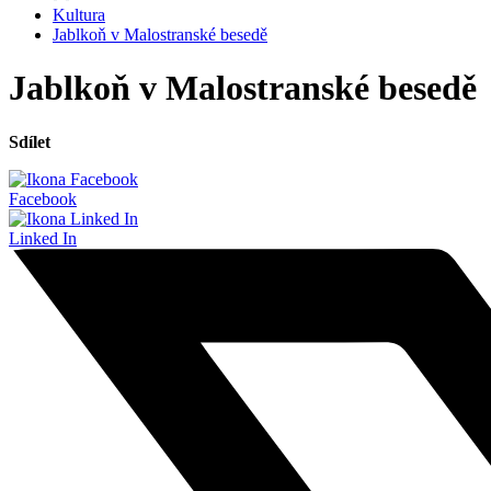
Kultura
Jablkoň v Malostranské besedě
Jablkoň v Malostranské besedě
Sdílet
Facebook
Linked In