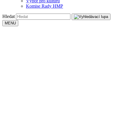
Výbor pro kulturu
Komise Rady HMP
Hledat
MENU