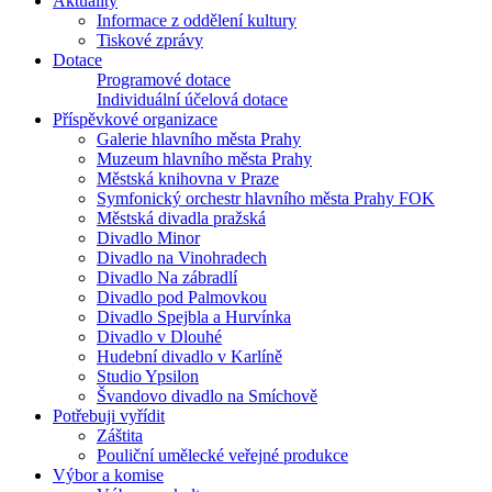
Aktuality
Informace z oddělení kultury
Tiskové zprávy
Dotace
Programové dotace
Individuální účelová dotace
Příspěvkové organizace
Galerie hlavního města Prahy
Muzeum hlavního města Prahy
Městská knihovna v Praze
Symfonický orchestr hlavního města Prahy FOK
Městská divadla pražská
Divadlo Minor
Divadlo na Vinohradech
Divadlo Na zábradlí
Divadlo pod Palmovkou
Divadlo Spejbla a Hurvínka
Divadlo v Dlouhé
Hudební divadlo v Karlíně
Studio Ypsilon
Švandovo divadlo na Smíchově
Potřebuji vyřídit
Záštita
Pouliční umělecké veřejné produkce
Výbor a komise