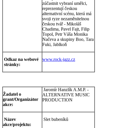
zúčastnit vybraní umělci,
reprezentují českou
alternativní scénu, která má
svoji ryze nezaměnitelnou
českou tvář - Mikoláš
Chadima, Pavel Fajt, Filip
Topol, Petr Váša Monika
Načeva a skupiny Boo, Tara
Fuki, Jablkoň
Odkaz na webové
www.rock-jazz.cz
stránky:
Jaromír Hanzlík A.M.P. -
Žadatel o
ALTERNATIVE MUSIC
grant/Organizátor
PRODUCTION
akce:
Název
Slet bubeníků
akce/projektu: