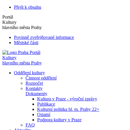
Přejít k obsahu
Portál
Kultury
hlavního města Prahy
Povinně zveřejňované informace
Městské části
Portál
Kultury
hlavního města Prahy
Oddělení kultury
Činnost oddělení
Rozpočet
Kontakty
Dokumenty
Kultura v Praze - výroční zprávy
Publikace
Kulturní politika hl. m. Prahy 22+
Ostatní
Podpora kultury v Praze
FAQ