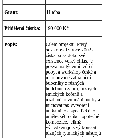
Grant:
Hudba
Přidělená částka:
190 000 Kč
Popis:
Cílem projektu, který
odstartoval v roce 2002 a
získal si za dobu své
existence velký ohlas, je
pozvat na týdenní tvůrčí
pobyt a workshop české a
renomované zahraniční
bubeníky z různých
hudebních žánrů, různých
etnických kořenů a
rozdílného vnímání hudby a
iniciovat tak vytvoření
unikátního a specifického
uměleckého díla – společné
kompozice, jejímž
výsledkem je živý koncert
různých rytmických nástrojů