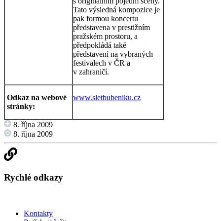
s originálním pojetím scény.
Tato výsledná kompozice je
pak formou koncertu
představena v prestižním
pražském prostoru, a
předpokládá také
představení na vybraných
festivalech v ČR a
v zahraničí.
Odkaz na webové
www.sletbubeniku.cz
stránky:
8. října 2009
8. října 2009
Rychlé odkazy
Kontakty