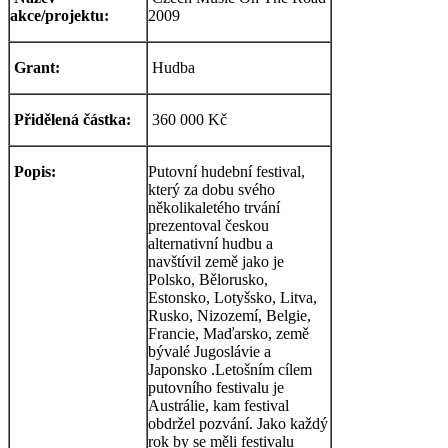
akce/projektu:
2009
Grant:
Hudba
Přidělená částka:
360 000 Kč
Popis:
Putovní hudební festival,
který za dobu svého
několikaletého trvání
prezentoval českou
alternativní hudbu a
navštívil země jako je
Polsko, Bělorusko,
Estonsko, Lotyšsko, Litva,
Rusko, Nizozemí, Belgie,
Francie, Maďarsko, země
bývalé Jugoslávie a
Japonsko .Letošním cílem
putovního festivalu je
Austrálie, kam festival
obdržel pozvání. Jako každý
rok by se měli festivalu