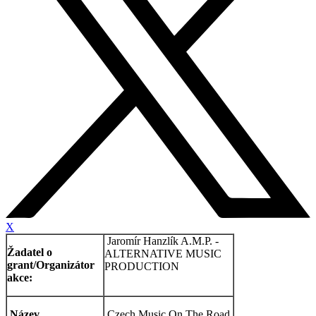
X
Jaromír Hanzlík A.M.P. -
Žadatel o
ALTERNATIVE MUSIC
grant/Organizátor
PRODUCTION
akce:
Název
Czech Music On The Road