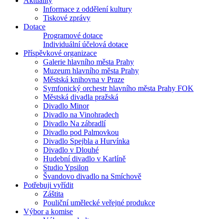
Aktuality
Informace z oddělení kultury
Tiskové zprávy
Dotace
Programové dotace
Individuální účelová dotace
Příspěvkové organizace
Galerie hlavního města Prahy
Muzeum hlavního města Prahy
Městská knihovna v Praze
Symfonický orchestr hlavního města Prahy FOK
Městská divadla pražská
Divadlo Minor
Divadlo na Vinohradech
Divadlo Na zábradlí
Divadlo pod Palmovkou
Divadlo Spejbla a Hurvínka
Divadlo v Dlouhé
Hudební divadlo v Karlíně
Studio Ypsilon
Švandovo divadlo na Smíchově
Potřebuji vyřídit
Záštita
Pouliční umělecké veřejné produkce
Výbor a komise