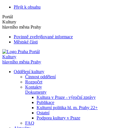
Přejít k obsahu
Portál
Kultury
hlavního města Prahy
Povinně zveřejňované informace
Městské části
Portál
Kultury
hlavního města Prahy
Oddělení kultury
Činnost oddělení
Rozpočet
Kontakty
Dokumenty
Kultura v Praze - výroční zprávy
Publikace
Kulturní politika hl. m. Prahy 22+
Ostatní
Podpora kultury v Praze
FAQ