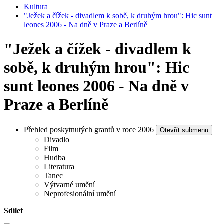
Kultura
"Ježek a čížek - divadlem k sobě, k druhým hrou": Hic sunt
leones 2006 - Na dně v Praze a Berlíně
"Ježek a čížek - divadlem k
sobě, k druhým hrou": Hic
sunt leones 2006 - Na dně v
Praze a Berlíně
Přehled poskytnutých grantů v roce 2006
Otevřít submenu
Divadlo
Film
Hudba
Literatura
Tanec
Výtvarné umění
Neprofesionální umění
Sdílet