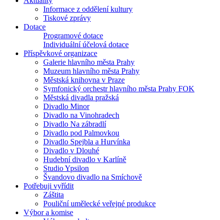
Aktuality
Informace z oddělení kultury
Tiskové zprávy
Dotace
Programové dotace
Individuální účelová dotace
Příspěvkové organizace
Galerie hlavního města Prahy
Muzeum hlavního města Prahy
Městská knihovna v Praze
Symfonický orchestr hlavního města Prahy FOK
Městská divadla pražská
Divadlo Minor
Divadlo na Vinohradech
Divadlo Na zábradlí
Divadlo pod Palmovkou
Divadlo Spejbla a Hurvínka
Divadlo v Dlouhé
Hudební divadlo v Karlíně
Studio Ypsilon
Švandovo divadlo na Smíchově
Potřebuji vyřídit
Záštita
Pouliční umělecké veřejné produkce
Výbor a komise