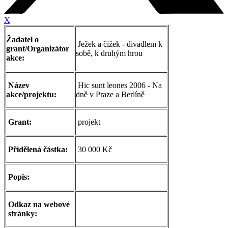
X
Žadatel o
Ježek a čížek - divadlem k
grant/Organizátor
sobě, k druhým hrou
akce:
Název
Hic sunt leones 2006 - Na
akce/projektu:
dně v Praze a Berlíně
Grant:
projekt
Přidělená částka:
30 000 Kč
Popis:
Odkaz na webové
stránky: