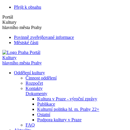
Přejít k obsahu
Portál
Kultury
hlavního města Prahy
Povinně zveřejňované informace
Městské části
Portál
Kultury
hlavního města Prahy
Oddělení kultury
Činnost oddělení
Rozpočet
Kontakty
Dokumenty
Kultura v Praze - výroční zprávy
Publikace
Kulturní politika hl. m. Prahy 22+
Ostatní
Podpora kultury v Praze
FAQ