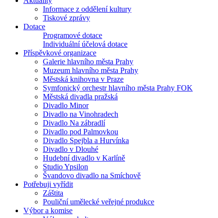
Aktuality
Informace z oddělení kultury
Tiskové zprávy
Dotace
Programové dotace
Individuální účelová dotace
Příspěvkové organizace
Galerie hlavního města Prahy
Muzeum hlavního města Prahy
Městská knihovna v Praze
Symfonický orchestr hlavního města Prahy FOK
Městská divadla pražská
Divadlo Minor
Divadlo na Vinohradech
Divadlo Na zábradlí
Divadlo pod Palmovkou
Divadlo Spejbla a Hurvínka
Divadlo v Dlouhé
Hudební divadlo v Karlíně
Studio Ypsilon
Švandovo divadlo na Smíchově
Potřebuji vyřídit
Záštita
Pouliční umělecké veřejné produkce
Výbor a komise