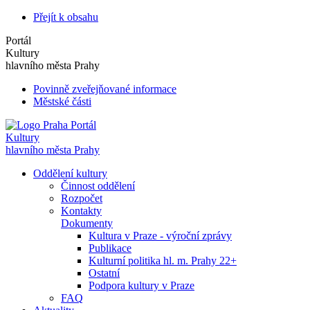
Přejít k obsahu
Portál
Kultury
hlavního města Prahy
Povinně zveřejňované informace
Městské části
Portál
Kultury
hlavního města Prahy
Oddělení kultury
Činnost oddělení
Rozpočet
Kontakty
Dokumenty
Kultura v Praze - výroční zprávy
Publikace
Kulturní politika hl. m. Prahy 22+
Ostatní
Podpora kultury v Praze
FAQ