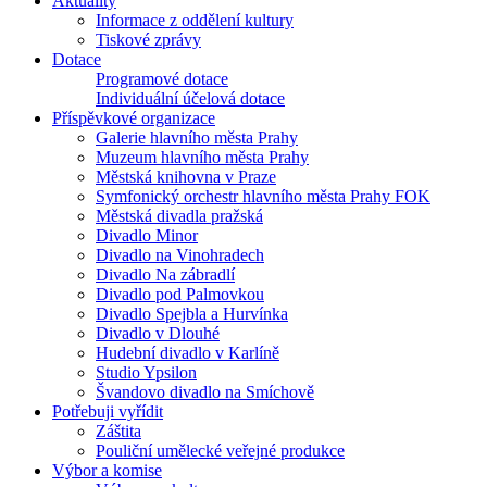
Aktuality
Informace z oddělení kultury
Tiskové zprávy
Dotace
Programové dotace
Individuální účelová dotace
Příspěvkové organizace
Galerie hlavního města Prahy
Muzeum hlavního města Prahy
Městská knihovna v Praze
Symfonický orchestr hlavního města Prahy FOK
Městská divadla pražská
Divadlo Minor
Divadlo na Vinohradech
Divadlo Na zábradlí
Divadlo pod Palmovkou
Divadlo Spejbla a Hurvínka
Divadlo v Dlouhé
Hudební divadlo v Karlíně
Studio Ypsilon
Švandovo divadlo na Smíchově
Potřebuji vyřídit
Záštita
Pouliční umělecké veřejné produkce
Výbor a komise