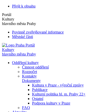
Přejít k obsahu
Portál
Kultury
hlavního města Prahy
Povinně zveřejňované informace
Městské části
Portál
Kultury
hlavního města Prahy
Oddělení kultury
Činnost oddělení
Rozpočet
Kontakty
Dokumenty
Kultura v Praze - výroční zprávy
Publikace
Kulturní politika hl. m. Prahy 22+
Ostatní
Podpora kultury v Praze
FAQ