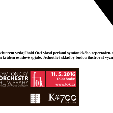
hterem vzdají hold Otci vlasti perlami symfonického repertoáru. 
m králem osudově spjaté. Jednotlivé skladby budou ilustrovat výz