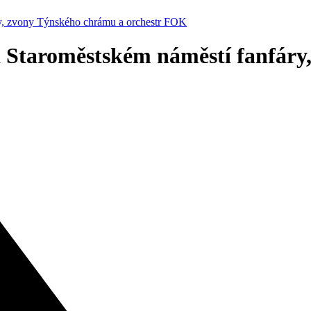
ry, zvony Týnského chrámu a orchestr FOK
a Staroměstském náměstí fanfár