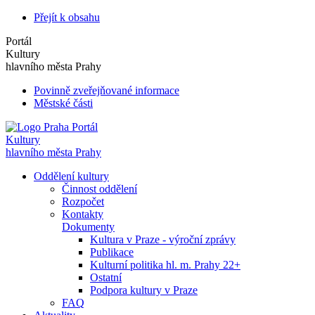
Přejít k obsahu
Portál
Kultury
hlavního města Prahy
Povinně zveřejňované informace
Městské části
Portál
Kultury
hlavního města Prahy
Oddělení kultury
Činnost oddělení
Rozpočet
Kontakty
Dokumenty
Kultura v Praze - výroční zprávy
Publikace
Kulturní politika hl. m. Prahy 22+
Ostatní
Podpora kultury v Praze
FAQ