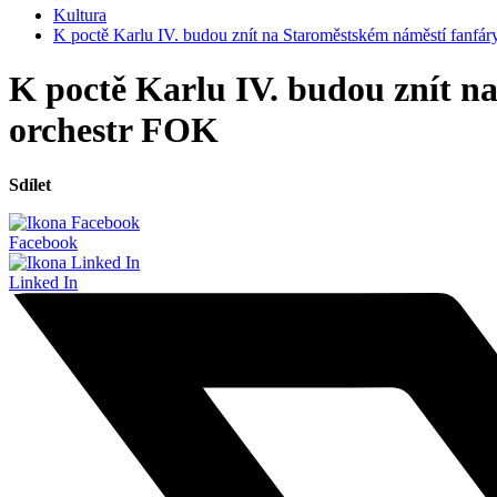
Kultura
K poctě Karlu IV. budou znít na Staroměstském náměstí fanfá
K poctě Karlu IV. budou znít n
orchestr FOK
Sdílet
Facebook
Linked In