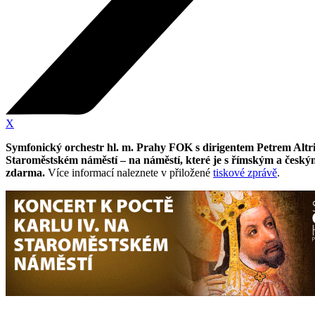
X
Symfonický orchestr hl. m. Prahy FOK s dirigentem Petrem Altric
Staroměstském náměstí – na náměstí, které je s římským a český
zdarma.
Více informací naleznete v přiložené
tiskové zprávě
.