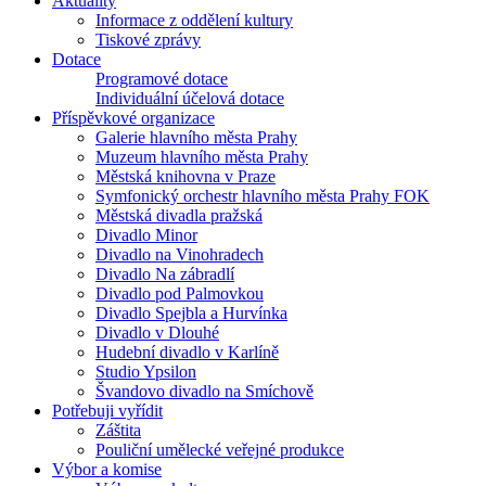
Aktuality
Informace z oddělení kultury
Tiskové zprávy
Dotace
Programové dotace
Individuální účelová dotace
Příspěvkové organizace
Galerie hlavního města Prahy
Muzeum hlavního města Prahy
Městská knihovna v Praze
Symfonický orchestr hlavního města Prahy FOK
Městská divadla pražská
Divadlo Minor
Divadlo na Vinohradech
Divadlo Na zábradlí
Divadlo pod Palmovkou
Divadlo Spejbla a Hurvínka
Divadlo v Dlouhé
Hudební divadlo v Karlíně
Studio Ypsilon
Švandovo divadlo na Smíchově
Potřebuji vyřídit
Záštita
Pouliční umělecké veřejné produkce
Výbor a komise