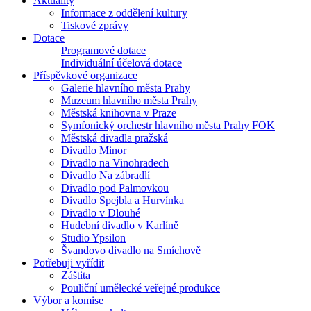
Aktuality
Informace z oddělení kultury
Tiskové zprávy
Dotace
Programové dotace
Individuální účelová dotace
Příspěvkové organizace
Galerie hlavního města Prahy
Muzeum hlavního města Prahy
Městská knihovna v Praze
Symfonický orchestr hlavního města Prahy FOK
Městská divadla pražská
Divadlo Minor
Divadlo na Vinohradech
Divadlo Na zábradlí
Divadlo pod Palmovkou
Divadlo Spejbla a Hurvínka
Divadlo v Dlouhé
Hudební divadlo v Karlíně
Studio Ypsilon
Švandovo divadlo na Smíchově
Potřebuji vyřídit
Záštita
Pouliční umělecké veřejné produkce
Výbor a komise