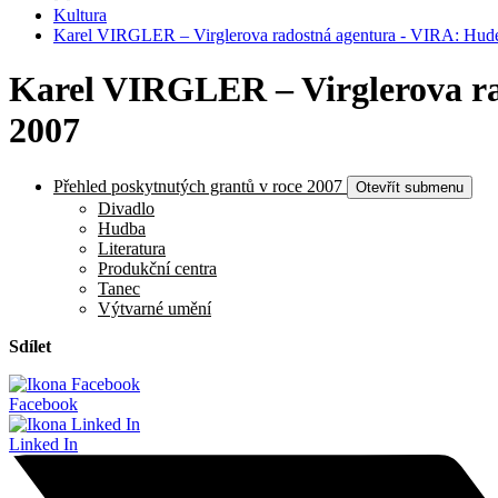
Kultura
Karel VIRGLER – Virglerova radostná agentura - VIRA: Hudeb
Karel VIRGLER – Virglerova ra
2007
Přehled poskytnutých grantů v roce 2007
Otevřít submenu
Divadlo
Hudba
Literatura
Produkční centra
Tanec
Výtvarné umění
Sdílet
Facebook
Linked In