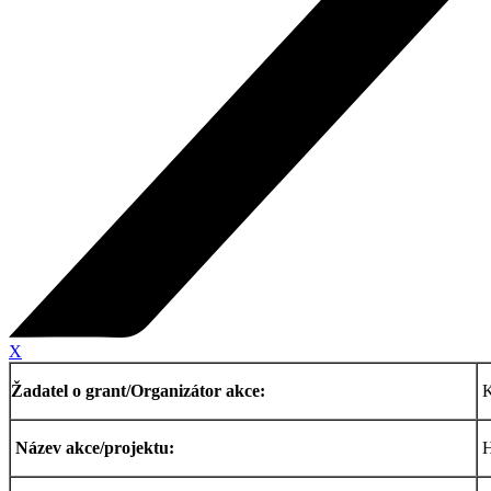
X
Žadatel o grant/Organizátor akce:
K
Název akce/projektu:
H