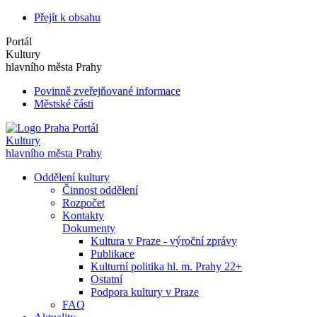
Přejít k obsahu
Portál
Kultury
hlavního města Prahy
Povinně zveřejňované informace
Městské části
Portál
Kultury
hlavního města Prahy
Oddělení kultury
Činnost oddělení
Rozpočet
Kontakty
Dokumenty
Kultura v Praze - výroční zprávy
Publikace
Kulturní politika hl. m. Prahy 22+
Ostatní
Podpora kultury v Praze
FAQ