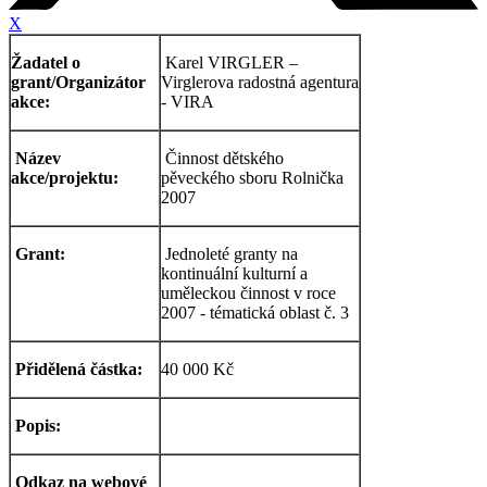
X
Žadatel o
Karel VIRGLER –
grant/Organizátor
Virglerova radostná agentura
akce:
- VIRA
Název
Činnost dětského
akce/projektu:
pěveckého sboru Rolnička
2007
Grant:
Jednoleté granty na
kontinuální kulturní a
uměleckou činnost v roce
2007 - tématická oblast č. 3
Přidělená částka:
40 000 Kč
Popis:
Odkaz na webové