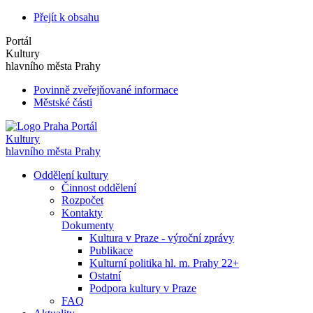
Přejít k obsahu
Portál
Kultury
hlavního města Prahy
Povinně zveřejňované informace
Městské části
Portál
Kultury
hlavního města Prahy
Oddělení kultury
Činnost oddělení
Rozpočet
Kontakty
Dokumenty
Kultura v Praze - výroční zprávy
Publikace
Kulturní politika hl. m. Prahy 22+
Ostatní
Podpora kultury v Praze
FAQ