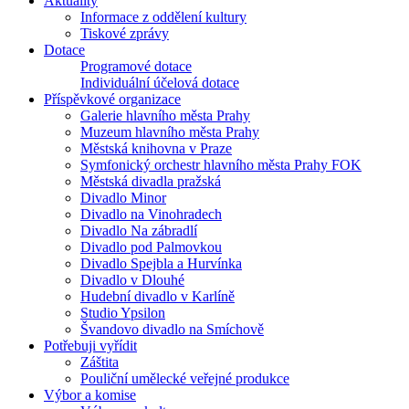
Aktuality
Informace z oddělení kultury
Tiskové zprávy
Dotace
Programové dotace
Individuální účelová dotace
Příspěvkové organizace
Galerie hlavního města Prahy
Muzeum hlavního města Prahy
Městská knihovna v Praze
Symfonický orchestr hlavního města Prahy FOK
Městská divadla pražská
Divadlo Minor
Divadlo na Vinohradech
Divadlo Na zábradlí
Divadlo pod Palmovkou
Divadlo Spejbla a Hurvínka
Divadlo v Dlouhé
Hudební divadlo v Karlíně
Studio Ypsilon
Švandovo divadlo na Smíchově
Potřebuji vyřídit
Záštita
Pouliční umělecké veřejné produkce
Výbor a komise