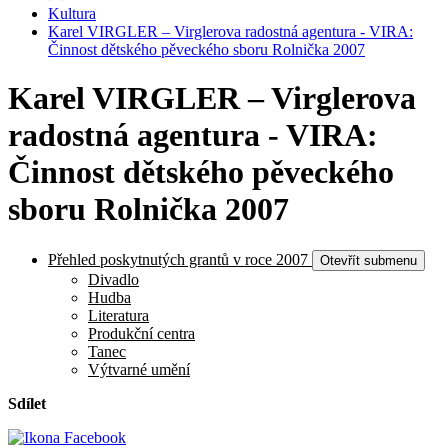
Kultura
Karel VIRGLER – Virglerova radostná agentura - VIRA:
Činnost dětského pěveckého sboru Rolnička 2007
Karel VIRGLER – Virglerova
radostná agentura - VIRA:
Činnost dětského pěveckého
sboru Rolnička 2007
Přehled poskytnutých grantů v roce 2007
Otevřít submenu
Divadlo
Hudba
Literatura
Produkční centra
Tanec
Výtvarné umění
Sdílet