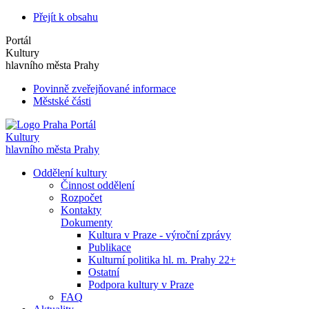
Přejít k obsahu
Portál
Kultury
hlavního města Prahy
Povinně zveřejňované informace
Městské části
Portál
Kultury
hlavního města Prahy
Oddělení kultury
Činnost oddělení
Rozpočet
Kontakty
Dokumenty
Kultura v Praze - výroční zprávy
Publikace
Kulturní politika hl. m. Prahy 22+
Ostatní
Podpora kultury v Praze
FAQ