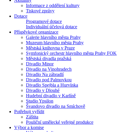
Aktuality
Informace z oddělení kultury
Tiskové zprávy
Dotace
Programové dotace
Individuální účelová dotace
Příspěvkové organizace
Galerie hlavního města Prahy
Muzeum hlavního města Prahy
Městská knihovna v Praze
Symfonický orchestr hlavního města Prahy FOK
Městská divadla pražská
Divadlo Minor
Divadlo na Vinohradech
Divadlo Na zábradlí
Divadlo pod Palmovkou
Divadlo Spejbla a Hurvínka
Divadlo v Dlouhé
Hudební divadlo v Karlíně
Studio Ypsilon
Švandovo divadlo na Smíchově
Potřebuji vyřídit
Záštita
Pouliční umělecké veřejné produkce
Výbor a komise