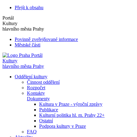
Přejít k obsahu
Portál
Kultury
hlavního města Prahy
Povinně zveřejňované informace
Městské části
Portál
Kultury
hlavního města Prahy
Oddělení kultury
Činnost oddělení
Rozpočet
Kontakty
Dokumenty
Kultura v Praze - výroční zprávy
Publikace
Kulturní politika hl. m. Prahy 22+
Ostatní
Podpora kultury v Praze
FAQ