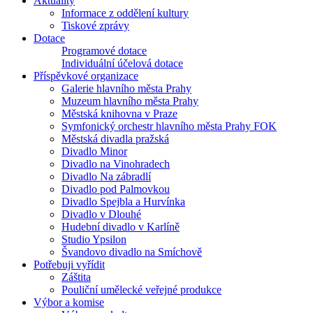
Aktuality
Informace z oddělení kultury
Tiskové zprávy
Dotace
Programové dotace
Individuální účelová dotace
Příspěvkové organizace
Galerie hlavního města Prahy
Muzeum hlavního města Prahy
Městská knihovna v Praze
Symfonický orchestr hlavního města Prahy FOK
Městská divadla pražská
Divadlo Minor
Divadlo na Vinohradech
Divadlo Na zábradlí
Divadlo pod Palmovkou
Divadlo Spejbla a Hurvínka
Divadlo v Dlouhé
Hudební divadlo v Karlíně
Studio Ypsilon
Švandovo divadlo na Smíchově
Potřebuji vyřídit
Záštita
Pouliční umělecké veřejné produkce
Výbor a komise