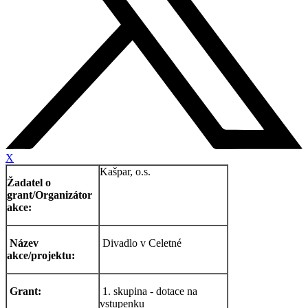
X
Kašpar, o.s.
Žadatel o
grant/Organizátor
akce:
Název
Divadlo v Celetné
akce/projektu:
Grant:
1. skupina - dotace na
vstupenku