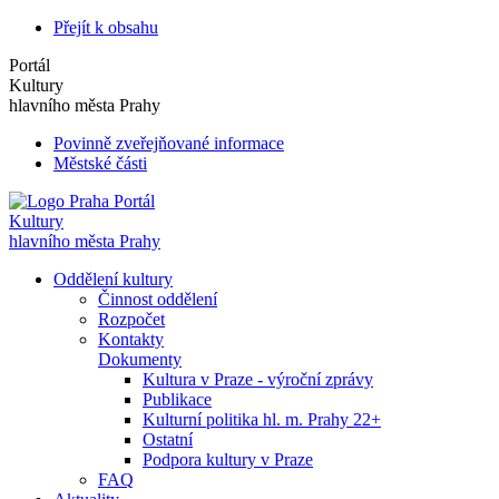
Přejít k obsahu
Portál
Kultury
hlavního města Prahy
Povinně zveřejňované informace
Městské části
Portál
Kultury
hlavního města Prahy
Oddělení kultury
Činnost oddělení
Rozpočet
Kontakty
Dokumenty
Kultura v Praze - výroční zprávy
Publikace
Kulturní politika hl. m. Prahy 22+
Ostatní
Podpora kultury v Praze
FAQ