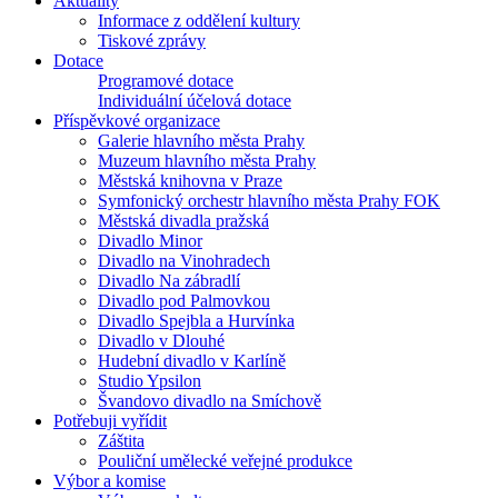
Aktuality
Informace z oddělení kultury
Tiskové zprávy
Dotace
Programové dotace
Individuální účelová dotace
Příspěvkové organizace
Galerie hlavního města Prahy
Muzeum hlavního města Prahy
Městská knihovna v Praze
Symfonický orchestr hlavního města Prahy FOK
Městská divadla pražská
Divadlo Minor
Divadlo na Vinohradech
Divadlo Na zábradlí
Divadlo pod Palmovkou
Divadlo Spejbla a Hurvínka
Divadlo v Dlouhé
Hudební divadlo v Karlíně
Studio Ypsilon
Švandovo divadlo na Smíchově
Potřebuji vyřídit
Záštita
Pouliční umělecké veřejné produkce
Výbor a komise