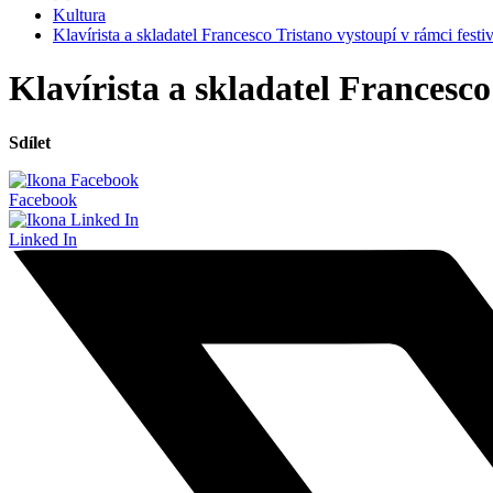
Kultura
Klavírista a skladatel Francesco Tristano vystoupí v rámci fes
Klavírista a skladatel Francesc
Sdílet
Facebook
Linked In