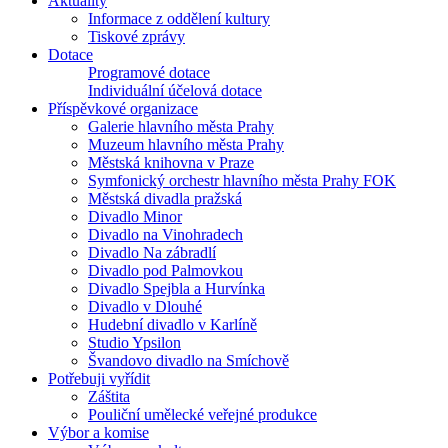
Aktuality
Informace z oddělení kultury
Tiskové zprávy
Dotace
Programové dotace
Individuální účelová dotace
Příspěvkové organizace
Galerie hlavního města Prahy
Muzeum hlavního města Prahy
Městská knihovna v Praze
Symfonický orchestr hlavního města Prahy FOK
Městská divadla pražská
Divadlo Minor
Divadlo na Vinohradech
Divadlo Na zábradlí
Divadlo pod Palmovkou
Divadlo Spejbla a Hurvínka
Divadlo v Dlouhé
Hudební divadlo v Karlíně
Studio Ypsilon
Švandovo divadlo na Smíchově
Potřebuji vyřídit
Záštita
Pouliční umělecké veřejné produkce
Výbor a komise