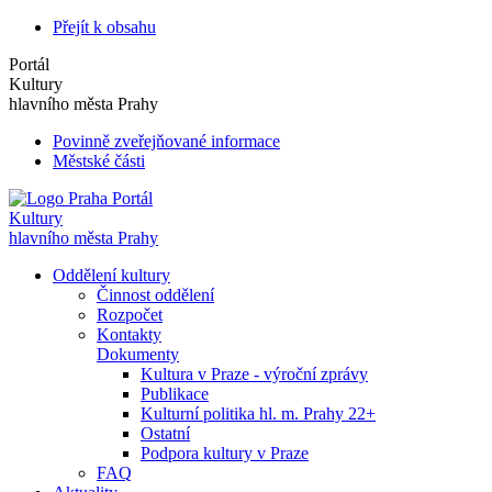
Přejít k obsahu
Portál
Kultury
hlavního města Prahy
Povinně zveřejňované informace
Městské části
Portál
Kultury
hlavního města Prahy
Oddělení kultury
Činnost oddělení
Rozpočet
Kontakty
Dokumenty
Kultura v Praze - výroční zprávy
Publikace
Kulturní politika hl. m. Prahy 22+
Ostatní
Podpora kultury v Praze
FAQ