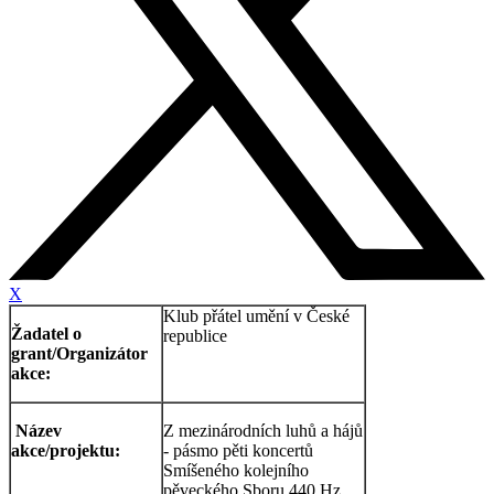
X
Klub přátel umění v České
Žadatel o
republice
grant/Organizátor
akce:
Název
Z mezinárodních luhů a hájů
akce/projektu:
- pásmo pěti koncertů
Smíšeného kolejního
pěveckého Sboru 440 Hz