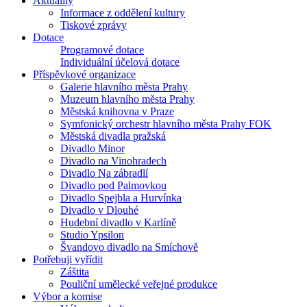
Aktuality
Informace z oddělení kultury
Tiskové zprávy
Dotace
Programové dotace
Individuální účelová dotace
Příspěvkové organizace
Galerie hlavního města Prahy
Muzeum hlavního města Prahy
Městská knihovna v Praze
Symfonický orchestr hlavního města Prahy FOK
Městská divadla pražská
Divadlo Minor
Divadlo na Vinohradech
Divadlo Na zábradlí
Divadlo pod Palmovkou
Divadlo Spejbla a Hurvínka
Divadlo v Dlouhé
Hudební divadlo v Karlíně
Studio Ypsilon
Švandovo divadlo na Smíchově
Potřebuji vyřídit
Záštita
Pouliční umělecké veřejné produkce
Výbor a komise