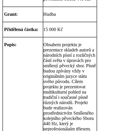
Grant:
Hudba
Přidělená částka:
15 000 Kč
Popis:
Obsahem projektu je
prezentace skladeb autorů a
národních písní z rozličných
částí světa v úpravách pro
smíšený pěvecký sbor. Písně
budou zpívány vždy v
originálním jazyce státu
svého původu. Cílem
projektu je prezentovat
multikulturní pohled na
tradiční i současné písně
různých národů. Projekt
bude realizován
prostřednictvírn Smíšeného
kolejního pěveckého Sboru
440 Hz, který je
neprofesionáiaím tělesem.