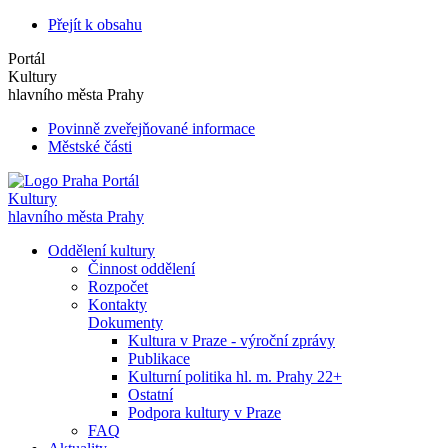
Přejít k obsahu
Portál
Kultury
hlavního města Prahy
Povinně zveřejňované informace
Městské části
Portál
Kultury
hlavního města Prahy
Oddělení kultury
Činnost oddělení
Rozpočet
Kontakty
Dokumenty
Kultura v Praze - výroční zprávy
Publikace
Kulturní politika hl. m. Prahy 22+
Ostatní
Podpora kultury v Praze
FAQ