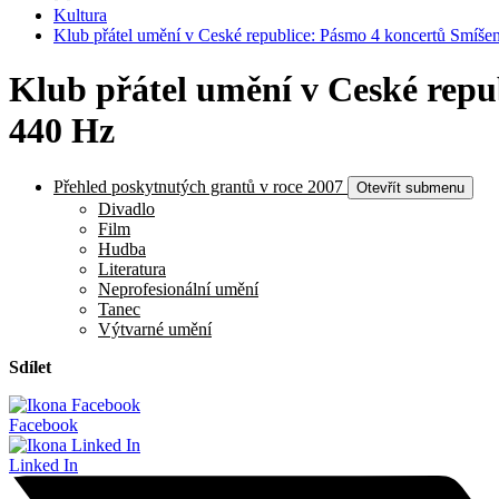
Kultura
Klub přátel umění v Ceské republice: Pásmo 4 koncertů Smíše
Klub přátel umění v Ceské repu
440 Hz
Přehled poskytnutých grantů v roce 2007
Otevřít submenu
Divadlo
Film
Hudba
Literatura
Neprofesionální umění
Tanec
Výtvarné umění
Sdílet
Facebook
Linked In