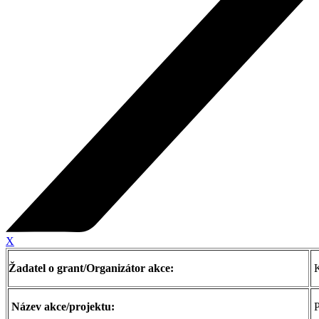
X
Žadatel o grant/Organizátor akce:
K
Název akce/projektu:
P