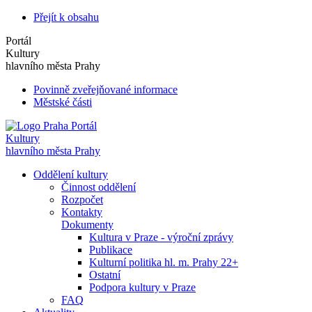
Přejít k obsahu
Portál
Kultury
hlavního města Prahy
Povinně zveřejňované informace
Městské části
Portál
Kultury
hlavního města Prahy
Oddělení kultury
Činnost oddělení
Rozpočet
Kontakty
Dokumenty
Kultura v Praze - výroční zprávy
Publikace
Kulturní politika hl. m. Prahy 22+
Ostatní
Podpora kultury v Praze
FAQ