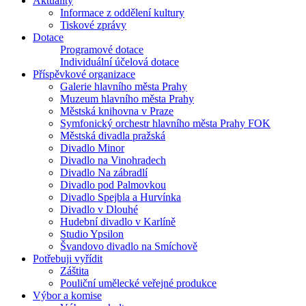
Aktuality
Informace z oddělení kultury
Tiskové zprávy
Dotace
Programové dotace
Individuální účelová dotace
Příspěvkové organizace
Galerie hlavního města Prahy
Muzeum hlavního města Prahy
Městská knihovna v Praze
Symfonický orchestr hlavního města Prahy FOK
Městská divadla pražská
Divadlo Minor
Divadlo na Vinohradech
Divadlo Na zábradlí
Divadlo pod Palmovkou
Divadlo Spejbla a Hurvínka
Divadlo v Dlouhé
Hudební divadlo v Karlíně
Studio Ypsilon
Švandovo divadlo na Smíchově
Potřebuji vyřídit
Záštita
Pouliční umělecké veřejné produkce
Výbor a komise