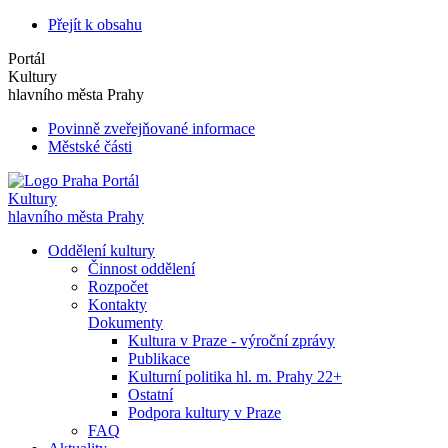
Přejít k obsahu
Portál
Kultury
hlavního města Prahy
Povinně zveřejňované informace
Městské části
Portál
Kultury
hlavního města Prahy
Oddělení kultury
Činnost oddělení
Rozpočet
Kontakty
Dokumenty
Kultura v Praze - výroční zprávy
Publikace
Kulturní politika hl. m. Prahy 22+
Ostatní
Podpora kultury v Praze
FAQ