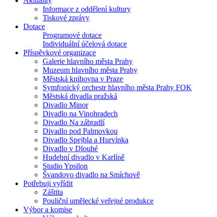
Aktuality
Informace z oddělení kultury
Tiskové zprávy
Dotace
Programové dotace
Individuální účelová dotace
Příspěvkové organizace
Galerie hlavního města Prahy
Muzeum hlavního města Prahy
Městská knihovna v Praze
Symfonický orchestr hlavního města Prahy FOK
Městská divadla pražská
Divadlo Minor
Divadlo na Vinohradech
Divadlo Na zábradlí
Divadlo pod Palmovkou
Divadlo Spejbla a Hurvínka
Divadlo v Dlouhé
Hudební divadlo v Karlíně
Studio Ypsilon
Švandovo divadlo na Smíchově
Potřebuji vyřídit
Záštita
Pouliční umělecké veřejné produkce
Výbor a komise