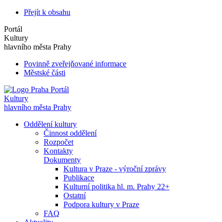
Přejít k obsahu
Portál
Kultury
hlavního města Prahy
Povinně zveřejňované informace
Městské části
Portál
Kultury
hlavního města Prahy
Oddělení kultury
Činnost oddělení
Rozpočet
Kontakty
Dokumenty
Kultura v Praze - výroční zprávy
Publikace
Kulturní politika hl. m. Prahy 22+
Ostatní
Podpora kultury v Praze
FAQ