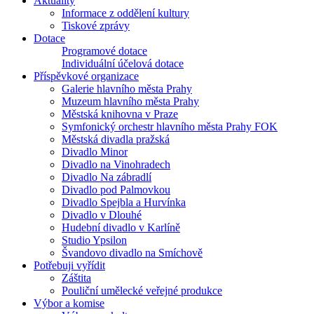
Aktuality
Informace z oddělení kultury
Tiskové zprávy
Dotace
Programové dotace
Individuální účelová dotace
Příspěvkové organizace
Galerie hlavního města Prahy
Muzeum hlavního města Prahy
Městská knihovna v Praze
Symfonický orchestr hlavního města Prahy FOK
Městská divadla pražská
Divadlo Minor
Divadlo na Vinohradech
Divadlo Na zábradlí
Divadlo pod Palmovkou
Divadlo Spejbla a Hurvínka
Divadlo v Dlouhé
Hudební divadlo v Karlíně
Studio Ypsilon
Švandovo divadlo na Smíchově
Potřebuji vyřídit
Záštita
Pouliční umělecké veřejné produkce
Výbor a komise