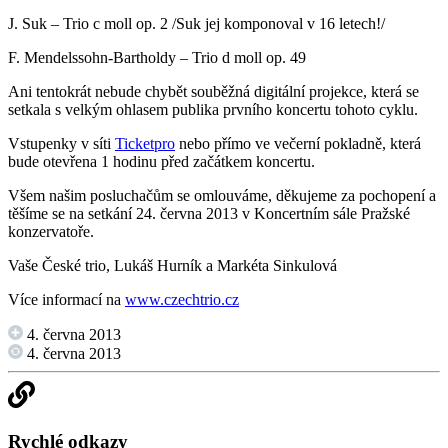
J. Suk – Trio c moll op. 2 /Suk jej komponoval v 16 letech!/
F. Mendelssohn-Bartholdy – Trio d moll op. 49
Ani tentokrát nebude chybět souběžná digitální projekce, která se
setkala s velkým ohlasem publika prvního koncertu tohoto cyklu.
Vstupenky v síti
Ticketpro
nebo přímo ve večerní pokladně, která
bude otevřena 1 hodinu před začátkem koncertu.
Všem našim posluchačům se omlouváme, děkujeme za pochopení a
těšíme se na setkání 24. června 2013 v Koncertním sále Pražské
konzervatoře.
Vaše České trio, Lukáš Hurník a Markéta Sinkulová
Více informací na
www.czechtrio.cz
4. června 2013
4. června 2013
Rychlé odkazy