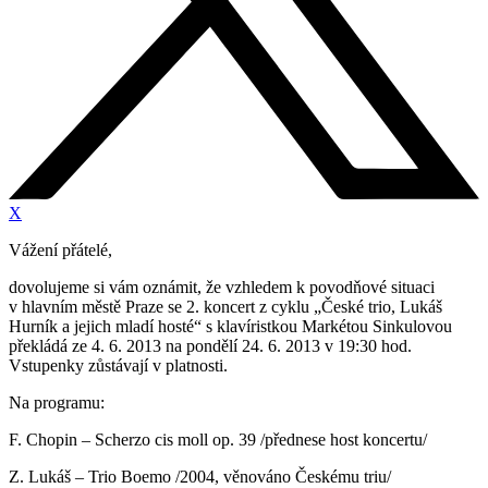
X
Vážení přátelé,
dovolujeme si vám oznámit, že vzhledem k povodňové situaci
v hlavním městě Praze se 2. koncert z cyklu „České trio, Lukáš
Hurník a jejich mladí hosté“ s klavíristkou Markétou Sinkulovou
překládá ze 4. 6. 2013 na pondělí 24. 6. 2013 v 19:30 hod.
Vstupenky zůstávají v platnosti.
Na programu:
F. Chopin – Scherzo cis moll op. 39 /přednese host koncertu/
Z. Lukáš – Trio Boemo /2004, věnováno Českému triu/