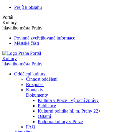
Přejít k obsahu
Portál
Kultury
hlavního města Prahy
Povinně zveřejňované informace
Městské části
Portál
Kultury
hlavního města Prahy
Oddělení kultury
Činnost oddělení
Rozpočet
Kontakty
Dokumenty
Kultura v Praze - výroční zprávy
Publikace
Kulturní politika hl. m. Prahy 22+
Ostatní
Podpora kultury v Praze
FAQ