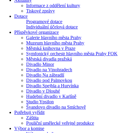
Aktuality
Informace z oddělení kultury
Tiskové zprávy
Dotace
Programové dotace
Individuální účelová dotace
Příspěvkové organizace
Galerie hlavního města Prahy
Muzeum hlavního města Prahy
Městská knihovna v Praze
Symfonický orchestr hlavního města Prahy FOK
Městská divadla pražská
Divadlo Minor
Divadlo na Vinohradech
Divadlo Na zábradlí
Divadlo pod Palmovkou
Divadlo Spejbla a Hurvínka
Divadlo v Dlouhé
Hudební divadlo v Karlíně
Studio Ypsilon
Švandovo divadlo na Smíchově
Potřebuji vyřídit
Záštita
Pouliční umělecké veřejné produkce
Výbor a komise