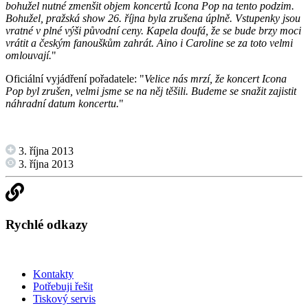
bohužel nutné zmenšit objem koncertů Icona Pop na tento podzim.
Bohužel, pražská show 26. října byla zrušena úplně. Vstupenky jsou
vratné v plné výši původní ceny. Kapela doufá, že se bude brzy moci
vrátit a českým fanouškům zahrát. Aino i Caroline se za toto velmi
omlouvají.
"
Oficiální vyjádření pořadatele: "
Velice nás mrzí, že koncert Icona
Pop byl zrušen, velmi jsme se na něj těšili. Budeme se snažit zajistit
náhradní datum koncertu.
"
3. října 2013
3. října 2013
Rychlé odkazy
Kontakty
Potřebuji řešit
Tiskový servis