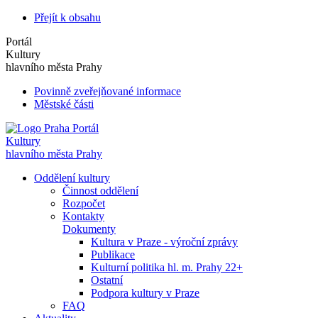
Přejít k obsahu
Portál
Kultury
hlavního města Prahy
Povinně zveřejňované informace
Městské části
Portál
Kultury
hlavního města Prahy
Oddělení kultury
Činnost oddělení
Rozpočet
Kontakty
Dokumenty
Kultura v Praze - výroční zprávy
Publikace
Kulturní politika hl. m. Prahy 22+
Ostatní
Podpora kultury v Praze
FAQ