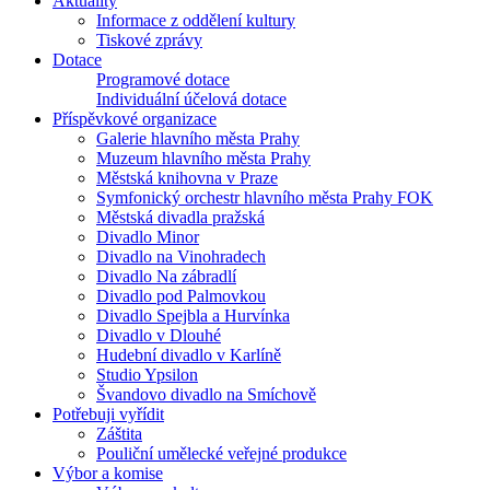
Aktuality
Informace z oddělení kultury
Tiskové zprávy
Dotace
Programové dotace
Individuální účelová dotace
Příspěvkové organizace
Galerie hlavního města Prahy
Muzeum hlavního města Prahy
Městská knihovna v Praze
Symfonický orchestr hlavního města Prahy FOK
Městská divadla pražská
Divadlo Minor
Divadlo na Vinohradech
Divadlo Na zábradlí
Divadlo pod Palmovkou
Divadlo Spejbla a Hurvínka
Divadlo v Dlouhé
Hudební divadlo v Karlíně
Studio Ypsilon
Švandovo divadlo na Smíchově
Potřebuji vyřídit
Záštita
Pouliční umělecké veřejné produkce
Výbor a komise