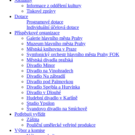
Aktuality
Informace z oddělení kultury
Tiskové zprávy
Dotace
Programové dotace
Individuální účelová dotace
Příspěvkové organizace
Galerie hlavního města Prahy
Muzeum hlavního města Prahy
Městská knihovna v Praze
Symfonický orchestr hlavního města Prahy FOK
Městská divadla pražská
Divadlo Minor
Divadlo na Vinohradech
Divadlo Na zábradlí
Divadlo pod Palmovkou
Divadlo Spejbla a Hurvínka
Divadlo v Dlouhé
Hudební divadlo v Karlíně
Studio Ypsilon
Švandovo divadlo na Smíchově
Potřebuji vyřídit
Záštita
Pouliční umělecké veřejné produkce
Výbor a komise