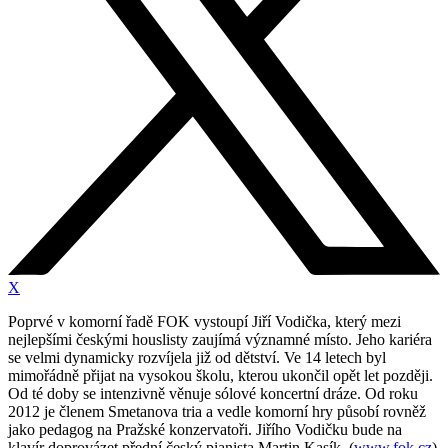
X
Poprvé v komorní řadě FOK vystoupí Jiří Vodička, který mezi
nejlepšími českými houslisty zaujímá významné místo. Jeho kariéra
se velmi dynamicky rozvíjela již od dětství. Ve 14 letech byl
mimořádně přijat na vysokou školu, kterou ukončil opět let později.
Od té doby se intenzivně věnuje sólové koncertní dráze. Od roku
2012 je členem Smetanova tria a vedle komorní hry působí rovněž
jako pedagog na Pražské konzervatoři. Jiřího Vodičku bude na
klavír doprovázet přední český pianista Martin Kasík. (
www.fok.cz
)