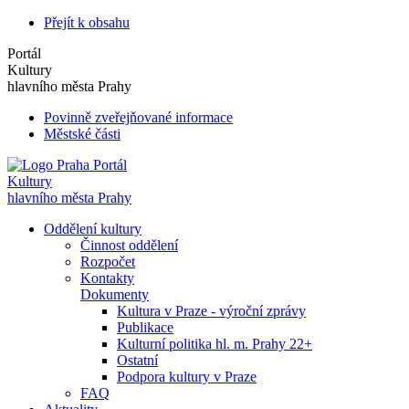
Přejít k obsahu
Portál
Kultury
hlavního města Prahy
Povinně zveřejňované informace
Městské části
Portál
Kultury
hlavního města Prahy
Oddělení kultury
Činnost oddělení
Rozpočet
Kontakty
Dokumenty
Kultura v Praze - výroční zprávy
Publikace
Kulturní politika hl. m. Prahy 22+
Ostatní
Podpora kultury v Praze
FAQ