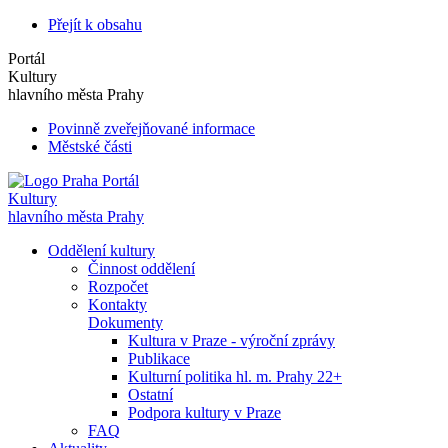
Přejít k obsahu
Portál
Kultury
hlavního města Prahy
Povinně zveřejňované informace
Městské části
Portál
Kultury
hlavního města Prahy
Oddělení kultury
Činnost oddělení
Rozpočet
Kontakty
Dokumenty
Kultura v Praze - výroční zprávy
Publikace
Kulturní politika hl. m. Prahy 22+
Ostatní
Podpora kultury v Praze
FAQ