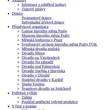
Aktuality
Informace z oddělení kultury
Tiskové zprávy
Dotace
Programové dotace
Individuální účelová dotace
Příspěvkové organizace
Galerie hlavního města Prahy
Muzeum hlavního města Prahy
Městská knihovna v Praze
Symfonický orchestr hlavního města Prahy FOK
Městská divadla pražská
Divadlo Minor
Divadlo na Vinohradech
Divadlo Na zábradlí
Divadlo pod Palmovkou
Divadlo Spejbla a Hurvínka
Divadlo v Dlouhé
Hudební divadlo v Karlíně
Studio Ypsilon
Švandovo divadlo na Smíchově
Potřebuji vyřídit
Záštita
Pouliční umělecké veřejné produkce
Výbor a komise