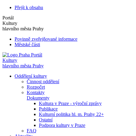
Přejít k obsahu
Portál
Kultury
hlavního města Prahy
Povinně zveřejňované informace
Městské části
Portál
Kultury
hlavního města Prahy
Oddělení kultury
Činnost oddělení
Rozpočet
Kontakty
Dokumenty
Kultura v Praze - výroční zprávy
Publikace
Kulturní politika hl. m. Prahy 22+
Ostatní
Podpora kultury v Praze
FAQ