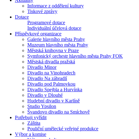
Aktuality
Informace z oddělení kultury
Tiskové zprávy
Dotace
Programové dotace
Individuální účelová dotace
Příspěvkové organizace
Galerie hlavního města Prahy
Muzeum hlavního města Prahy
Městská knihovna v Praze
Symfonický orchestr hlavního města Prahy FOK
Městská divadla pražská
Divadlo Minor
Divadlo na Vinohradech
Divadlo Na zábradlí
Divadlo pod Palmovkou
Divadlo Spejbla a Hurvínka
Divadlo v Dlouhé
Hudební divadlo v Karlíně
Studio Ypsilon
Švandovo divadlo na Smíchově
Potřebuji vyřídit
Záštita
Pouliční umělecké veřejné produkce
Výbor a komise