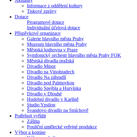
Aktuality
Informace z oddělení kultury
Tiskové zprávy
Dotace
Programové dotace
Individuální účelová dotace
Příspěvkové organizace
Galerie hlavního města Prahy
Muzeum hlavního města Prahy
Městská knihovna v Praze
Symfonický orchestr hlavního města Prahy FOK
Městská divadla pražská
Divadlo Minor
Divadlo na Vinohradech
Divadlo Na zábradlí
Divadlo pod Palmovkou
Divadlo Spejbla a Hurvínka
Divadlo v Dlouhé
Hudební divadlo v Karlíně
Studio Ypsilon
Švandovo divadlo na Smíchově
Potřebuji vyřídit
Záštita
Pouliční umělecké veřejné produkce
Výbor a komise