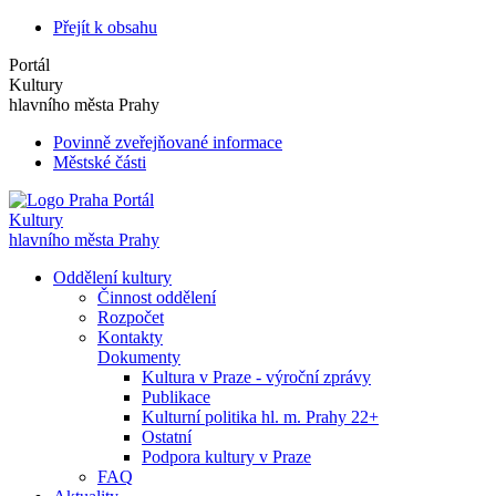
Přejít k obsahu
Portál
Kultury
hlavního města Prahy
Povinně zveřejňované informace
Městské části
Portál
Kultury
hlavního města Prahy
Oddělení kultury
Činnost oddělení
Rozpočet
Kontakty
Dokumenty
Kultura v Praze - výroční zprávy
Publikace
Kulturní politika hl. m. Prahy 22+
Ostatní
Podpora kultury v Praze
FAQ