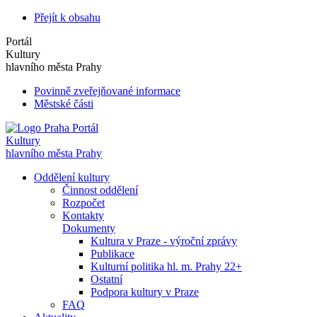
Přejít k obsahu
Portál
Kultury
hlavního města Prahy
Povinně zveřejňované informace
Městské části
Portál
Kultury
hlavního města Prahy
Oddělení kultury
Činnost oddělení
Rozpočet
Kontakty
Dokumenty
Kultura v Praze - výroční zprávy
Publikace
Kulturní politika hl. m. Prahy 22+
Ostatní
Podpora kultury v Praze
FAQ