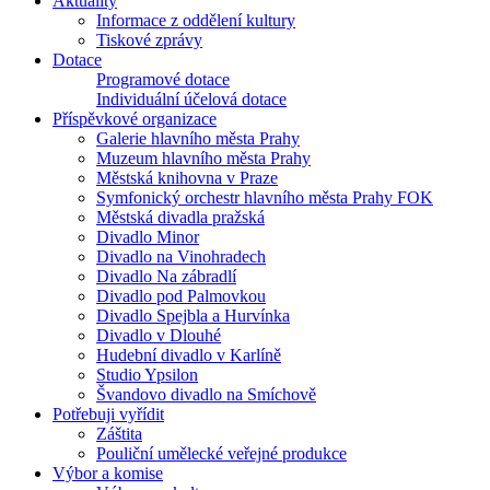
Aktuality
Informace z oddělení kultury
Tiskové zprávy
Dotace
Programové dotace
Individuální účelová dotace
Příspěvkové organizace
Galerie hlavního města Prahy
Muzeum hlavního města Prahy
Městská knihovna v Praze
Symfonický orchestr hlavního města Prahy FOK
Městská divadla pražská
Divadlo Minor
Divadlo na Vinohradech
Divadlo Na zábradlí
Divadlo pod Palmovkou
Divadlo Spejbla a Hurvínka
Divadlo v Dlouhé
Hudební divadlo v Karlíně
Studio Ypsilon
Švandovo divadlo na Smíchově
Potřebuji vyřídit
Záštita
Pouliční umělecké veřejné produkce
Výbor a komise