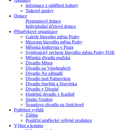
Aktuality
Informace z oddělení kultury
Tiskové zprávy
Dotace
Programové dotace
Individuální účelová dotace
Příspěvkové organizace
Galerie hlavního města Prahy
Muzeum hlavního města Prahy
Městská knihovna v Praze
Symfonický orchestr hlavního města Prahy FOK
Městská divadla pražská
Divadlo Minor
Divadlo na Vinohradech
Divadlo Na zábradlí
Divadlo pod Palmovkou
Divadlo Spejbla a Hurvínka
Divadlo v Dlouhé
Hudební divadlo v Karlíně
Studio Ypsilon
Švandovo divadlo na Smíchově
Potřebuji vyřídit
Záštita
Pouliční umělecké veřejné produkce
Výbor a komise