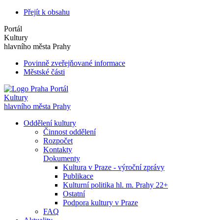
Přejít k obsahu
Portál
Kultury
hlavního města Prahy
Povinně zveřejňované informace
Městské části
Portál
Kultury
hlavního města Prahy
Oddělení kultury
Činnost oddělení
Rozpočet
Kontakty
Dokumenty
Kultura v Praze - výroční zprávy
Publikace
Kulturní politika hl. m. Prahy 22+
Ostatní
Podpora kultury v Praze
FAQ