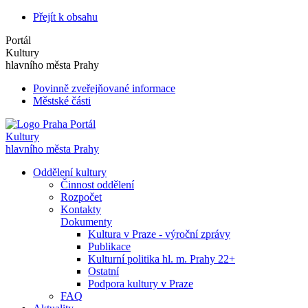
Přejít k obsahu
Portál
Kultury
hlavního města Prahy
Povinně zveřejňované informace
Městské části
Portál
Kultury
hlavního města Prahy
Oddělení kultury
Činnost oddělení
Rozpočet
Kontakty
Dokumenty
Kultura v Praze - výroční zprávy
Publikace
Kulturní politika hl. m. Prahy 22+
Ostatní
Podpora kultury v Praze
FAQ