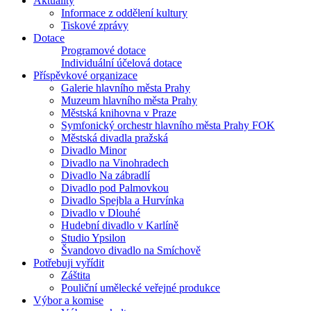
Aktuality
Informace z oddělení kultury
Tiskové zprávy
Dotace
Programové dotace
Individuální účelová dotace
Příspěvkové organizace
Galerie hlavního města Prahy
Muzeum hlavního města Prahy
Městská knihovna v Praze
Symfonický orchestr hlavního města Prahy FOK
Městská divadla pražská
Divadlo Minor
Divadlo na Vinohradech
Divadlo Na zábradlí
Divadlo pod Palmovkou
Divadlo Spejbla a Hurvínka
Divadlo v Dlouhé
Hudební divadlo v Karlíně
Studio Ypsilon
Švandovo divadlo na Smíchově
Potřebuji vyřídit
Záštita
Pouliční umělecké veřejné produkce
Výbor a komise