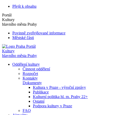
Přejít k obsahu
Portál
Kultury
hlavního města Prahy
Povinně zveřejňované informace
Městské části
Portál
Kultury
hlavního města Prahy
Oddělení kultury
Činnost oddělení
Rozpočet
Kontakty
Dokumenty
Kultura v Praze - výroční zprávy
Publikace
Kulturní politika hl. m. Prahy 22+
Ostatní
Podpora kultury v Praze
FAQ