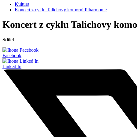
Kultura
Koncert z cyklu Talichovy komorní filharmonie
Koncert z cyklu Talichovy komo
Sdílet
Facebook
Linked In