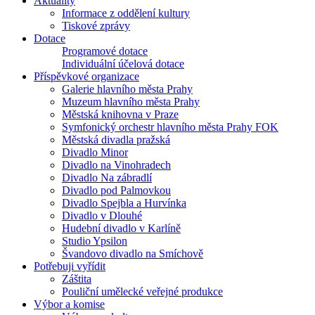
Aktuality
Informace z oddělení kultury
Tiskové zprávy
Dotace
Programové dotace
Individuální účelová dotace
Příspěvkové organizace
Galerie hlavního města Prahy
Muzeum hlavního města Prahy
Městská knihovna v Praze
Symfonický orchestr hlavního města Prahy FOK
Městská divadla pražská
Divadlo Minor
Divadlo na Vinohradech
Divadlo Na zábradlí
Divadlo pod Palmovkou
Divadlo Spejbla a Hurvínka
Divadlo v Dlouhé
Hudební divadlo v Karlíně
Studio Ypsilon
Švandovo divadlo na Smíchově
Potřebuji vyřídit
Záštita
Pouliční umělecké veřejné produkce
Výbor a komise